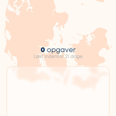
0
opgaver
Løst indenfor 21 dage