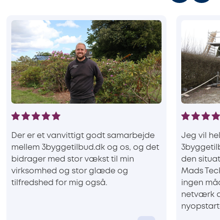
Der er et vanvittigt godt samarbejde
Jeg vil he
mellem 3byggetilbud.dk og os, og det
3byggetilb
bidrager med stor vækst til min
den situat
virksomhed og stor glæde og
Mads Teck
tilfredshed for mig også.
ingen måd
netværk a
nyopstart