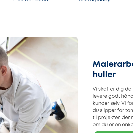
Malerarbe
huller
Vi skaffer dig de
levere godt hånd
kunder selv. Vi f
du slipper for t
til projekter, de
om du er en enke