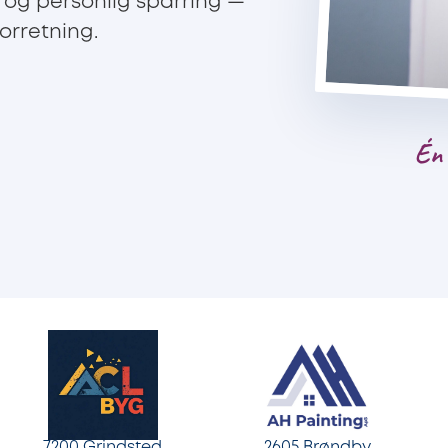
 og personlig sparring —
orretning.
Én 
2605 Brøndby
7200 Grindsted