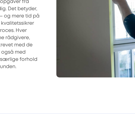
ropgaver fra
ig. Det betyder,
 – og mere tid på
 kvalitetssikrer
roces. Hver
e rådgivere,
skrevet med de
r også med
særlige forhold
 kunden.