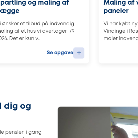
partling og maling af
Maling af 
vægge
paneler
i ønsker et tilbud på indvendig
Vi har købt nyt
aling af et hus vi overtager 1/9
Vindinge i Ros
026. Det er kun v…
malet indvend
+
Se opgave
l dig og
de penslen i gang