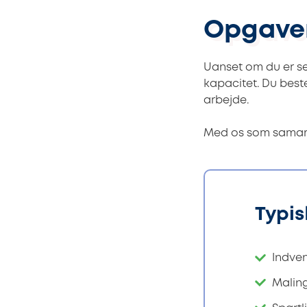
Opgaver
Uanset om du er se
kapacitet. Du beste
arbejde.
Med os som samarbe
Typis
Indven
Malin