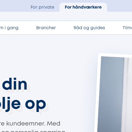
For private
For håndværkere
m i gang
Brancher
Råd og guides
Tilm
 din
lje op
bare kundeemner. Med