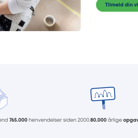
Tilmeld din 
 end
765.000
henvendelser siden 2000.
80.000
årlige
opga