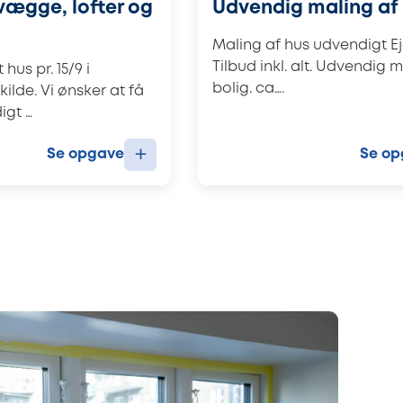
vægge, lofter og
Udvendig maling af
Maling af hus udvendigt Ej
Tilbud inkl. alt. Udvendig 
 hus pr. 15/9 i
bolig. ca….
kilde. Vi ønsker at få
igt …
+
Se opgave
Se op