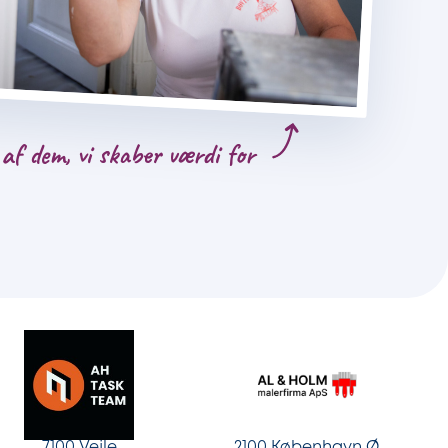
af dem, vi skaber værdi for
7100 Vejle
2100 København Ø