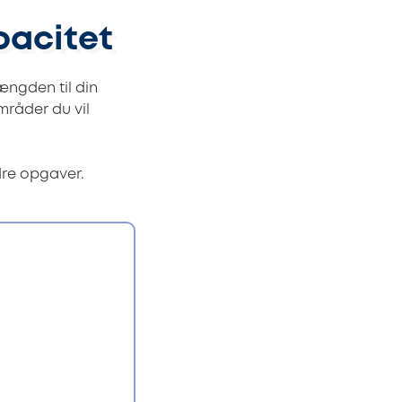
pacitet
ængden til din
mråder du vil
dre opgaver.