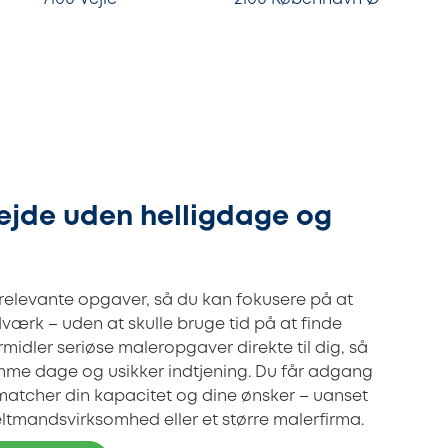
jde uden helligdage og
 relevante opgaver, så du kan fokusere på at
værk – uden at skulle bruge tid på at finde
ormidler seriøse maleropgaver direkte til dig, så
omme dage og usikker indtjening. Du får adgang
r matcher din kapacitet og dine ønsker – uanset
ltmandsvirksomhed eller et større malerfirma.