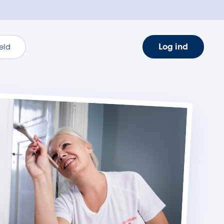
Log ind
eld