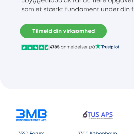
3byggetilbud.dk får du flere opgaver
som et stærkt fundament under din f
Tilmeld din virksomhed
4785
anmeldelser på
3520 Farum
2300 København