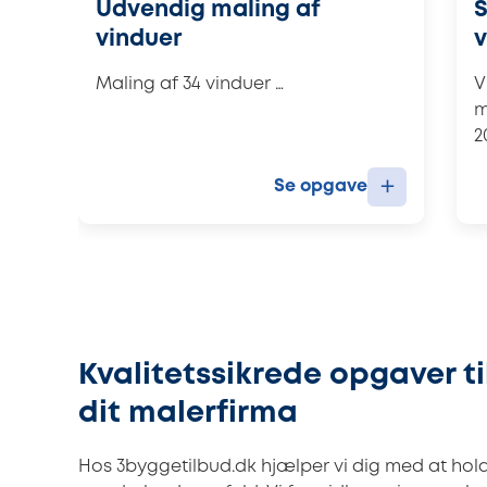
Udvendig maling af
S
vinduer
Maling af 34 vinduer …
V
m
2
+
Se opgave
Kvalitetssikrede opgaver ti
dit malerfirma
Hos 3byggetilbud.dk hjælper vi dig med at hol