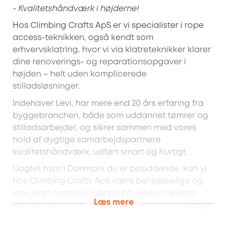
- Kvalitetshåndværk i højderne!
Hos Climbing Crafts ApS er vi specialister i rope
access-teknikken, også kendt som
erhvervsklatring, hvor vi via klatreteknikker klarer
dine renoverings- og reparationsopgaver i
højden – helt uden komplicerede
stilladsløsninger.
Indehaver Levi, har mere end 20 års erfaring fra
byggebranchen, både som uddannet tømrer og
stilladsarbejder, og sikrer sammen med vores
hold af dygtige samarbejdspartnere
kvalitetshåndværk, udført smart og hurtigt.
Uagtet hvor i Danmark du er bosiddende, kan vi
hos Climbing Crafts ApS være behjælpelige og
løse jeres opgave i højden på virksomhedens-
Læs mere
eller boligforeningens ejendomme. Vores dygtige
team har et væld af færdigheder og sikrer solid