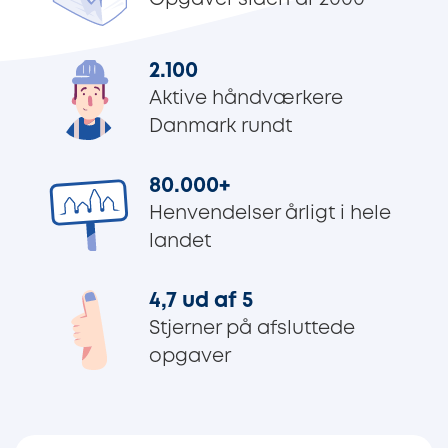
2.100
Aktive håndværkere
Danmark rundt
80.000
+
Henvendelser årligt i hele
landet
4,7 ud af 5
Stjerner på afsluttede
opgaver