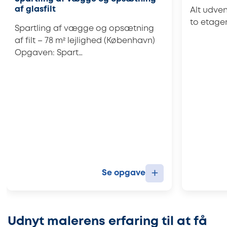
af glasfilt
Alt udve
to etager
Spartling af vægge og opsætning
af filt – 78 m² lejlighed (København)
Opgaven: Spart…
+
Se opgave
Udnyt malerens erfaring til at få