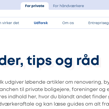
For private
For håndværkere
 virker det
Udforsk
Om os
Entrepriseg
er, tips og råd
k udgiver løbende artikler om renovering, b
chen til private boligejere, foreninger og 
es indhold her, hvor du blandt andet finder 
ærkeraftale og kan læse guides om alt fra