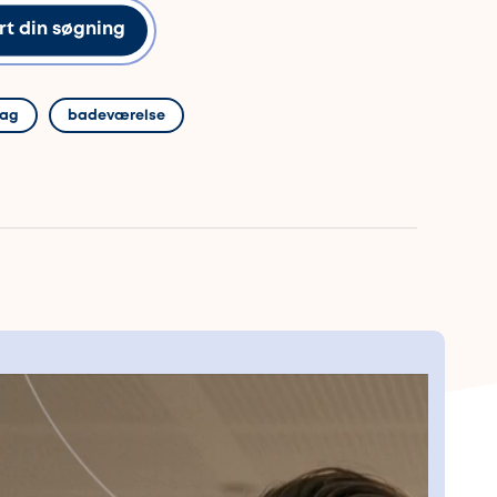
rt din søgning
rag
badeværelse