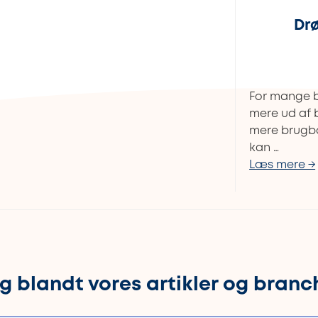
Dr
For mange b
mere ud af 
mere brugba
kan …
Læs mere →
g blandt vores artikler og branc