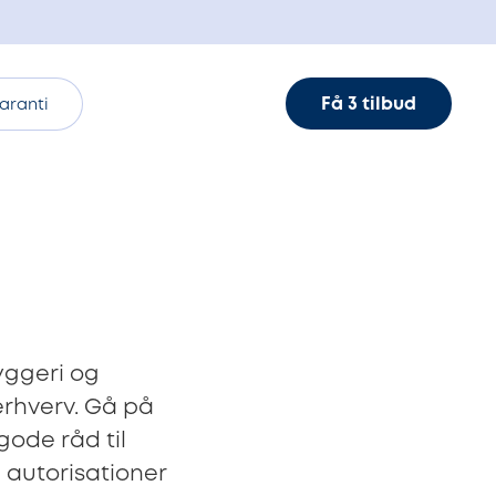
Få 3 tilbud
aranti
yggeri og
erhverv. Gå på
gode råd til
 autorisationer