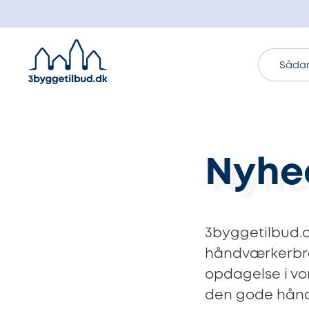
Sådan
Nyhed
3byggetilbud.d
håndværkerbran
opdagelse i vor
den gode håndv