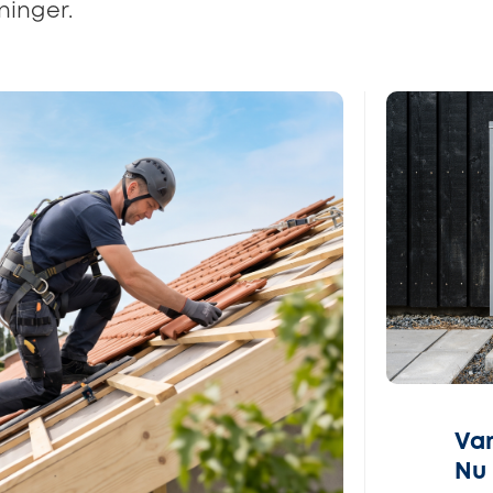
ninger.
Var
Nu 