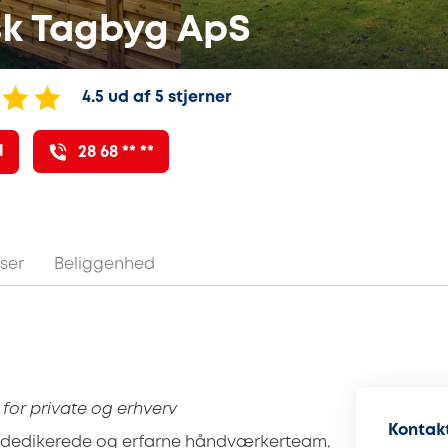
k Tagbyg ApS
4.5 ud af 5 stjerner
l
28 68 ** **
ser
Beliggenhed
 for private og erhverv
Kontakt
 dedikerede og erfarne håndværkerteam,