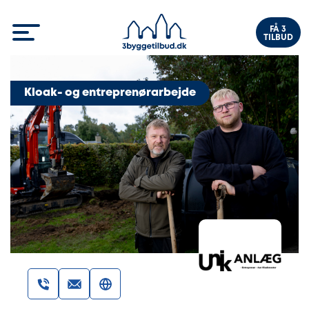
FÅ 3
TILBUD
Kloak- og entreprenørarbejde