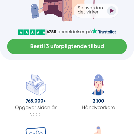
Se hvordan
det virker
4785
anmeldelser på
Bestil 3 uforpligtende tilbud
765.000
+
2.100
Opgaver siden år
Håndværkere
2000