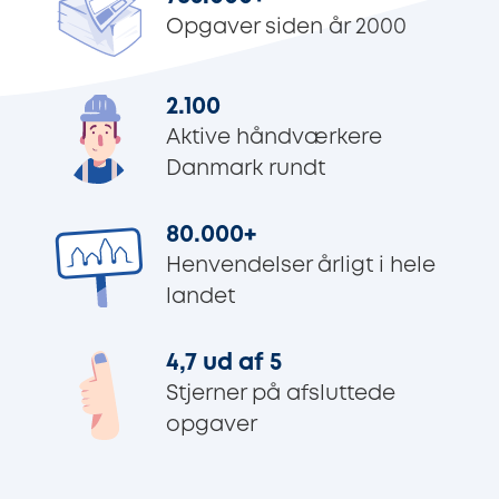
Opgaver siden år 2000
2.100
Aktive håndværkere
Danmark rundt
80.000
+
Henvendelser årligt i hele
landet
4,7 ud af 5
Stjerner på afsluttede
opgaver