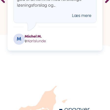
løsningsforslag og…
Læs mere
Michel M.
M
Karlslunde
–
opgaver