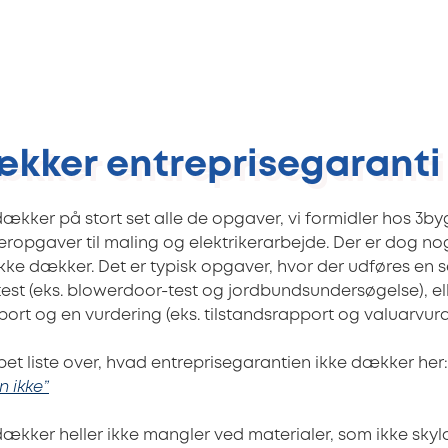
kker entreprisegaranti 
ækker på stort set alle de opgaver, vi formidler hos 3by
eropgaver til maling og elektrikerarbejde. Der er dog n
kke dækker. Det er typisk opgaver, hvor der udføres en s
n test (eks. blowerdoor-test og jordbundsundersøgelse), el
ort og en vurdering (eks. tilstandsrapport og valuarvurde
et liste over, hvad entreprisegarantien ikke dækker her
n ikke”
dækker heller ikke mangler ved materialer, som ikke skyl