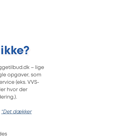
ikke?
ggetilbud.dk – lige
ogle opgaver, som
ervice (eks. VVS-
ler hvor der
ring.).
:
“Det dækker
des