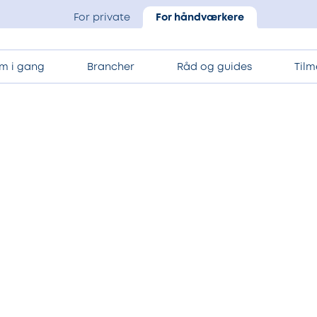
For private
For håndværkere
m i gang
Brancher
Råd og guides
Tilm