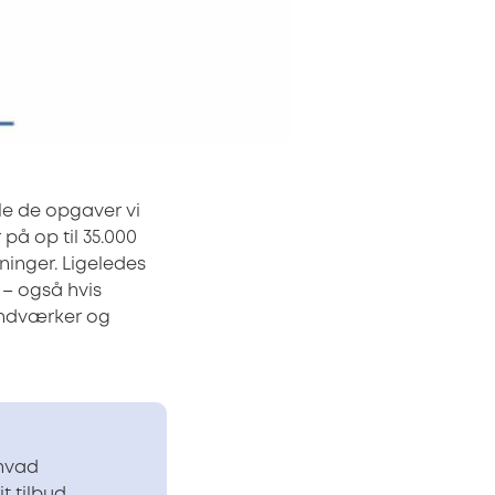
lle de opgaver vi
å op til 35.000
ninger. Ligeledes
– også hvis
åndværker og
 hvad
 tilbud,