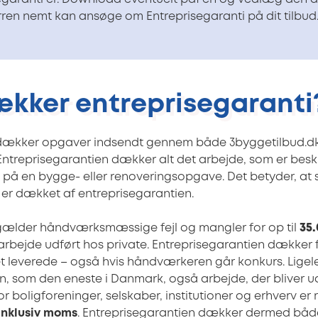
ren nemt kan ansøge om Entreprisegaranti på dit tilbud
kker entreprisegaranti
ækker opgaver indsendt gennem både 3byggetilbud.dk,
Entreprisegarantien dækker alt det arbejde, som er beskre
 på en bygge- eller renoveringsopgave. Det betyder, at s
 er dækket af entreprisegarantien.
 gælder håndværksmæssige fejl og mangler for op til
35
rbejde udført hos private. Entreprisegarantien dækker
t leverede – også hvis håndværkeren går konkurs. Lige
n, som den eneste i Danmark, også arbejde, der bliver ud
r boligforeninger, selskaber, institutioner og erhverv e
 inklusiv moms
. Entreprisegarantien dækker dermed både