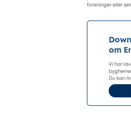
foreninger eller se
Downl
om En
Vi har la
bygherren
Du kan me
PDF: S