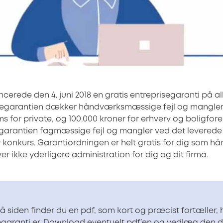
cerede den 4. juni 2018 en gratis entreprisegaranti på a
isegarantien dækker håndværksmæssige fejl og mangler p
s for private, og 100.000 kroner for erhverv og boligfore
garantien fagmæssige fejl og mangler ved det leverede 
konkurs. Garantiordningen er helt gratis for dig som h
r ikke yderligere administration for dig og dit firma.
å siden finder du en pdf, som kort og præcist fortæller,
egaranti er. Download eventuelt pdf’en og vedlæg den dit