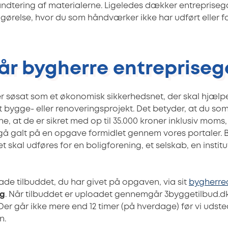
tering af materialerne. Ligeledes dækker entreprisega
ørelse, hvor du som håndværker ikke har udført eller f
år bygherre entrepriseg
er søsat som et økonomisk sikkerhedsnet, der skal hjælpe
t bygge- eller renoveringsprojekt. Det betyder, at du 
e, at de er sikret med op til 35.000 kroner inklusiv moms
 gå galt på en opgave formidlet gennem vores portaler. B
t skal udføres for en boligforening, et selskab, en institu
ade tilbuddet, du har givet på opgaven, via sit
bygherre
ng
. Når tilbuddet er uploadet gennemgår 3byggetilbud.d
Der går ikke mere end 12 timer (på hverdage) før vi udst
n.