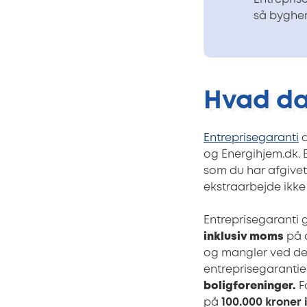
så bygher
Hvad dæ
Entreprisegaranti
d
og Energihjem.dk. 
som du har afgivet
ekstraarbejde ikke
Entreprisegaranti
inklusiv moms
på a
og mangler ved de
entreprisegarantie
boligforeninger.
Fo
på
100.000 kroner