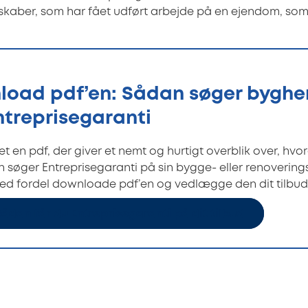
lskaber, som har fået udført arbejde på en ejendom, som de
oad pdf’en: Sådan søger byghe
treprisegaranti
vet en pdf, der giver et nemt og hurtigt overblik over, hvo
 søger Entreprisegaranti på sin bygge- eller renoverin
d fordel downloade pdf’en og vedlægge den dit tilbud
ådan får du Entreprisegaranti på dit tilbud