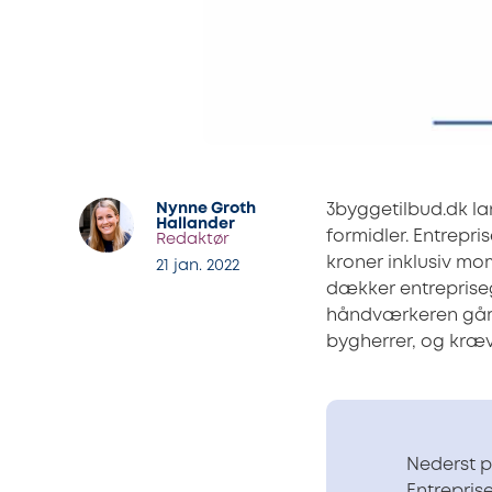
Nynne Groth
3byggetilbud.dk lan
Hallander
formidler. Entrepr
Redaktør
kroner inklusiv mom
21 jan. 2022
dækker entreprise
håndværkeren går 
bygherrer, og kræve
Nederst p
Entrepris