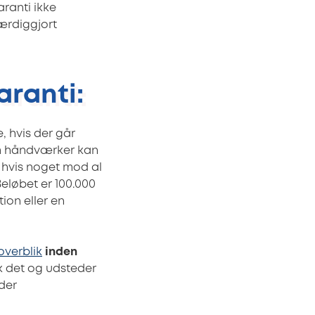
ranti ikke
ærdiggjort
aranti:
, hvis der går
som håndværker kan
, hvis noget mod al
eløbet er 100.000
tion eller en
overblik
inden
k det og udsteder
eder