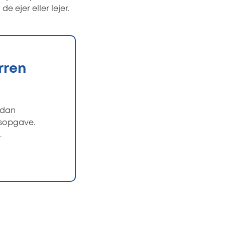
 ejer eller lejer.
rren
rdan
gsopgave.
.