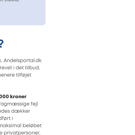
.
?
 Andelsportal.dk
vet i det tilbud,
enere tilføjet
.000 kroner
 fagmæssige fejl
ledes dækker
ført i
r maksimal beløbet
 privatpersoner,