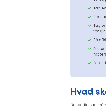
Tag en
Forkla
Tag en
vælge 
Få afk
Afstem
materi
Aftal 
Hvad sk
Det er dig som hån