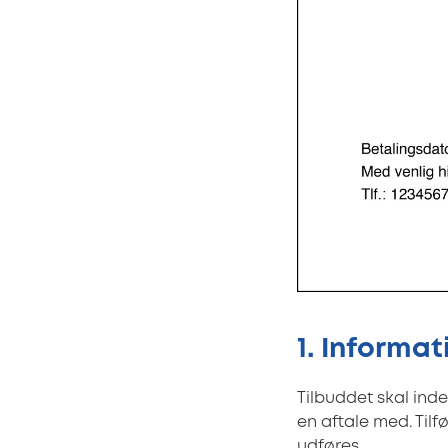
1. Informa
Tilbuddet skal ind
en aftale med. Tilf
udføres.