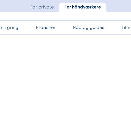
For private
For håndværkere
m i gang
Brancher
Råd og guides
Tilm