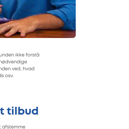
unden ikke forstå
 unødvendige
unden ved, hvad
s osv.
t tilbud
at afstemme