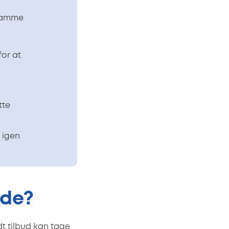
sramme
for at
tte
 igen
lde?
dt tilbud kan tage