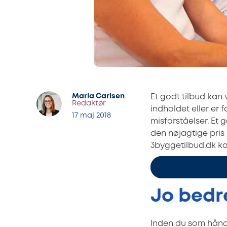
Maria Carlsen
Et godt tilbud kan
Redaktør
indholdet eller er 
17 maj 2018
misforståelser. Et
den nøjagtige pris 
3byggetilbud.dk k
Entreprisegara
Jo bedre
Inden du som hånd