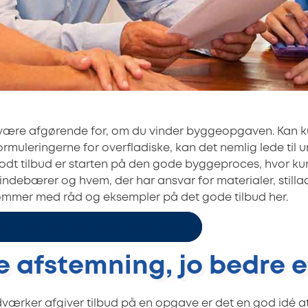
 være afgørende for, om du vinder byggeopgaven. Kan k
formuleringerne for overfladiske, kan det nemlig lede til
 godt tilbud er starten på den gode byggeproces, hvor k
indebærer og hvem, der har ansvar for materialer, stillad
ommer med råd og eksempler på det gode tilbud her.
nti: Dét skal tilbuddet indeholde
 afstemning, jo bedre e
værker afgiver tilbud på en opgave er det en god idé 