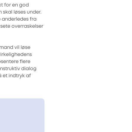
t for en god
skal løses under.
e anderledes fra
sete overraskelser
mand vil løse
irkelighedens
sentere flere
nstruktiv dialog
 et indtryk af