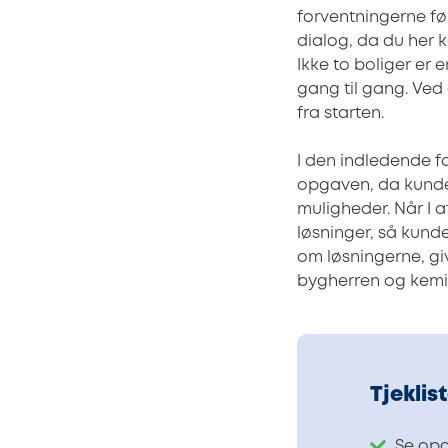
forventningerne fø
dialog, da du her
Ikke to boliger er
gang til gang. Ve
fra starten.
I den indledende f
opgaven, da kunde
muligheder. Når I
løsninger, så kund
om løsningerne, gi
bygherren og kemie
Tjeklis
Se op