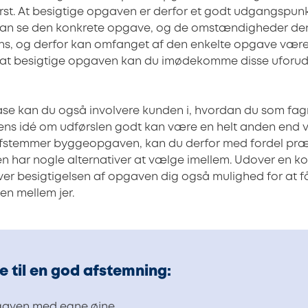
rst. At besigtige opgaven er derfor et godt udgangspunk
 kan se den konkrete opgave, og de omstændigheder den 
 ens, og derfor kan omfanget af den enkelte opgave vær
d at besigtige opgaven kan du imødekomme disse uforud
ase kan du også involvere kunden i, hvordan du som fag
ns idé om udførslen godt kan være en helt anden end v
 afstemmer byggeopgaven, kan du derfor med fordel præ
en har nogle alternativer at vælge imellem. Udover en ko
ver besigtigelsen af opgaven dig også mulighed for at få
n mellem jer.
te til en god afstemning:
gaven med egne øjne