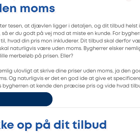
uden moms
ter tesen, at djævlen ligger i detaljen, og dit tilbud helst
, så er du godt på vej mod at miste en kunde. For bygher
 til, hvad din pris mon inkluderer. Dit tilbud skal derfor v
 skal naturligvis være uden moms. Bygherrer elsker nemlig
ille merbeløb på prisen. Eller?
mlig ulovligt at skrive dine priser uden moms, ja den god
 Og naturligvis er det en god ide at give et specificere
 bygherren at kende den præcise pris og vide hvad tilbu
 et korrekt tilbud
kke op på dit tilbud