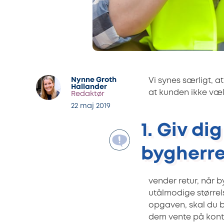
Nynne Groth
Vi synes særligt, a
Hallander
at kunden ikke væ
Redaktør
22 maj 2019
1. Giv di
bygherre
vender retur, når b
utålmodige størrels
opgaven, skal du b
dem vente på kont