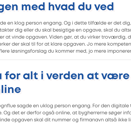
 igen med hvad du ved
de en klog person engang. Og i dette tilfælde er det dig
kter dig eller du skal besigtige en opgave, skal du alts
ker at vinde opgaven. Viden gør, at du virker troværdig,
er der skal til for at klare opgaven. Jo mere kompetent
 flere løsningsforslag du kommer med, jo mere imponere
for alt i verden at være 
line
døgnflue sagde en uklog person engang. For den digitale 
e. Og det er derfor også online, at bygherrerne søger in
vinde opgaven skal dit nummer og firmanavn altså ikke li