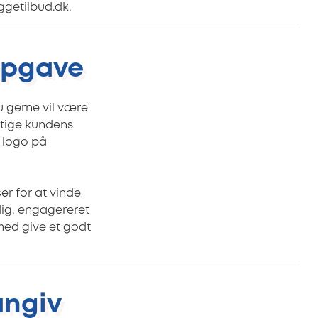
ggetilbud.dk.
 opgave
u gerne vil være
gtige kundens
e logo på
er for at vinde
dig, engagereret
med give et godt
angiv