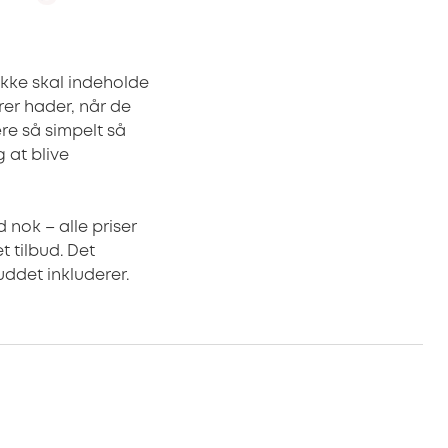
 ikke skal indeholde
rer hader, når de
ære så simpelt så
 at blive
 nok – alle priser
t tilbud. Det
ddet inkluderer.