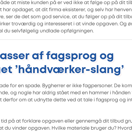
åde at miste kunden på er ved ikke at følge op på dit til
 har opdaget, at dit firma eksisterer, og selv har henvend
, ser de det som god service, at du følger op på dit tilb
ker troværdig og interesseret i at vinde opgaven. Og øn
l du selvfølgelig undlade opfølgningen.
masser af fagsprog og
ået ’håndværker-slang’
ade for en spade. Bygherrer er ikke fagpersoner. De ko
nde, og nogle har aldrig stået med en hammer i hånden fø
 derfor om at udnytte dette ved at tale i fagsprog og i
tid på at forklare opgaven eller gennemgå dit tilbud gru
 at du vinder opgaven. Hvilke materiale bruger du? Hvord