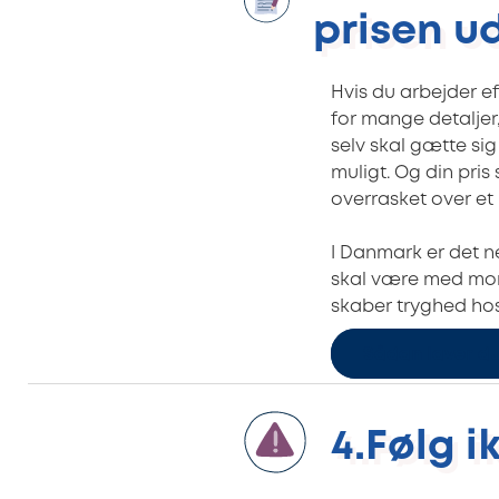
prisen 
Hvis du arbejder ef
for mange detaljer
selv skal gætte sig
muligt. Og din pris
overrasket over et l
I Danmark er det ne
skal være med moms.
skaber tryghed hos
Sådan laver du
4.
Følg i