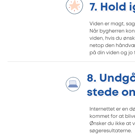
7. Hold
Viden er magt, sag
Når bygherren konta
viden, hvis du øns
netop den håndværk
på din viden og jo
8. U
ndgå 
stede on
Internettet er en 
kommet for at bliv
Ønsker du ikke at 
søgeresultaterne.