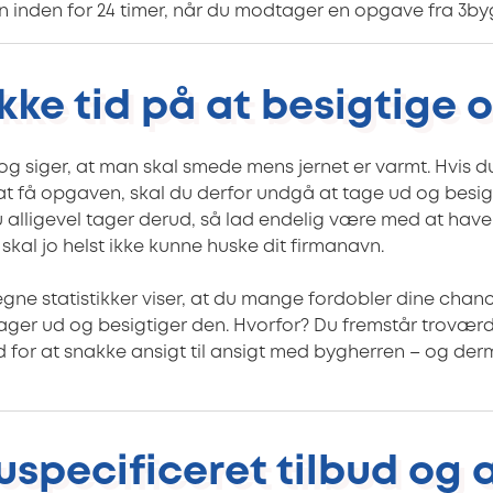
 inden for 24 timer, når du modtager en opgave fra 3by
ikke tid på at besigtige
g siger, at man skal smede mens jernet er varmt. Hvis d
 at få opgaven, skal du derfor undgå at tage ud og besi
 alligevel tager derud, så lad endelig være med at hav
skal jo helst ikke kunne huske dit firmanavn.
gne statistikker viser, at du mange fordobler dine chanc
ager ud og besigtiger den. Hvorfor? Du fremstår trovær
d for at snakke ansigt til ansigt med bygherren – og der
 uspecificeret tilbud og 