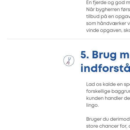
En fjerde og god m
Når bygherren først
tilbud på en opgave
som håndværker vir
vinde opgaven, ska
5. Brug 
indforst
Lad os kalde en sp
forskellige baggru
kunden handler det
lingo.
Bruger du derimod 
store chancer for,