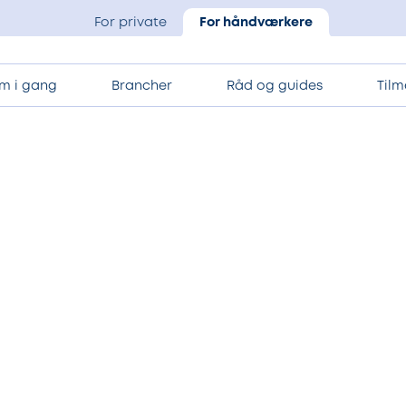
For private
For håndværkere
m i gang
Brancher
Råd og guides
Tilm