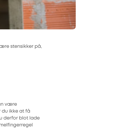
være stensikker på,
kan være
 du ikke at få
u derfor blot lade
melfingerregel