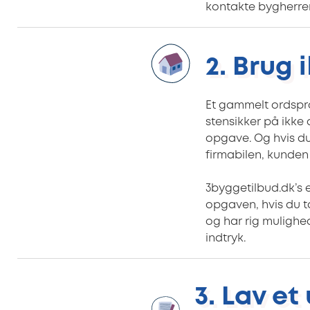
kontakte bygherren
2. Brug 
Et gammelt ordspro
stensikker på ikke
opgave. Og hvis du
firmabilen, kunden 
3byggetilbud.dk’s e
opgaven, hvis du t
og har rig mulighe
indtryk.
3. Lav et