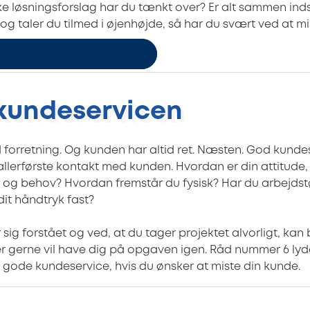
e løsningsforslag har du tænkt over? Er alt sammen inds
og taler du tilmed i øjenhøjde, så har du svært ved at m
 til opfølgningsbeskeder
 kundeservicen
 forretning. Og kunden har altid ret. Næsten. God kundese
 allerførste kontakt med kunden. Hvordan er din attitude, 
og behov? Hvordan fremstår du fysisk? Har du arbejdstø
dit håndtryk fast?
sig forstået og ved, at du tager projektet alvorligt, kan 
er gerne vil have dig på opgaven igen. Råd nummer 6 lyde
gode kundeservice, hvis du ønsker at miste din kunde.