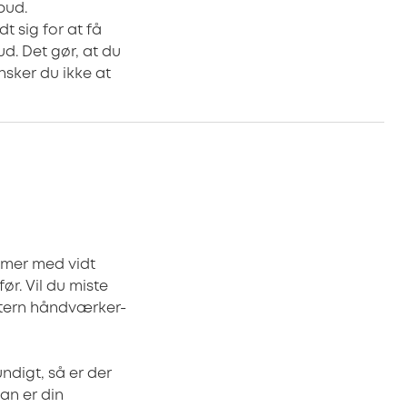
bud.
t sig for at få
ud. Det gør, at du
sker du ikke at
mmer med vidt
r. Vil du miste
ntern håndværker-
ndigt, så er der
an er din