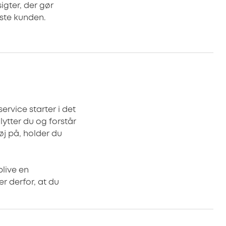
igter, der gør
iste kunden.
rvice starter i det
lytter du og forstår
j på, holder du
blive en
r derfor, at du