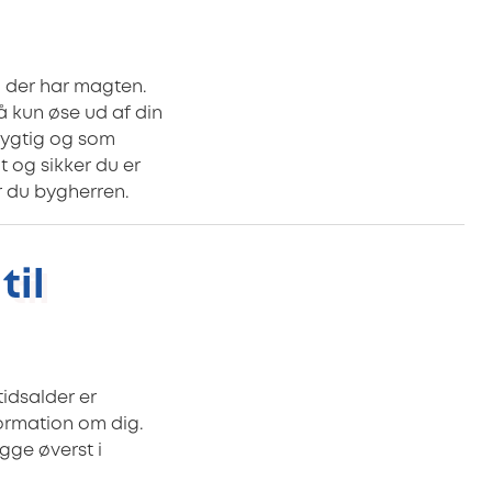
, der har magten.
å kun øse ud af din
 dygtig og som
 og sikker du er
r du bygherren.
til
tidsalder er
formation om dig.
gge øverst i