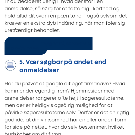
Er du decideret uenig i, hvad der står i en
anmeldelse, så sørg for at fatte dig i korthed og
hold altid dit svar i en pæn tone – også selvom det
kræver en ekstra dyb indånding, når man føler sig
uretfærdigt behandlet.
5 tips: Sådan øger håndværkere
omsætningen
5. Vær søgbar på andet end
anmeldelser
Har du prøvet at google dit eget firmanavn? Hvad
kommer der egentlig frem? Hjemmesider med
anmeldelser rangerer ofte højt i søgeresultaterne,
men der er heldigvis også rig mulighed for at
påvirke søgeresultaterne selv. Derfor er det en rigtig
god idé, at din virksomhed har en eller anden form
for side på nettet, hvor du selv bestemmer, hvilket
budskabet om dit firma.