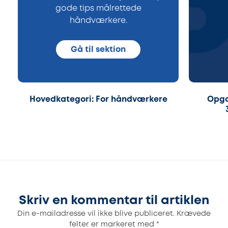
gode tips målrettede
håndværkere.
Gå til sektion
Hovedkategori: For håndværkere
Opga
Skriv en kommentar til artiklen
Din e-mailadresse vil ikke blive publiceret.
Krævede
felter er markeret med
*