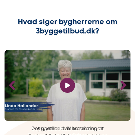
Hvad siger bygherrerne om
3byggetilbud.dk?
Det giver en kvalitetssikring at
3byggetilbud.dk har været en