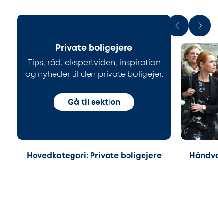
Private boligejere
Tips, råd, ekspertviden, inspiration
og nyheder til den private boligejer.
Gå til sektion
Hovedkategori: Private boligejere
Håndvæ