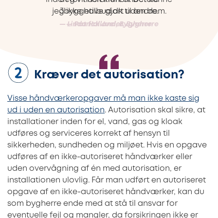
jeg ikke have gjort uden dem.
3byggetilbud.dk til andre.
—
—
Linda Hallander, Bygherre
Patrick Juel, Bygherre
Kræver det autorisation?
Visse håndværkeropgaver må man ikke kaste sig
ud i uden en autorisation
. Autorisation skal sikre, at
installationer inden for el, vand, gas og kloak
udføres og serviceres korrekt af hensyn til
sikkerheden, sundheden og miljøet. Hvis en opgave
udføres af en ikke-autoriseret håndværker eller
uden overvågning af én med autorisation, er
installationen ulovlig. Får man udført en autoriseret
opgave af en ikke-autoriseret håndværker, kan du
som bygherre ende med at stå til ansvar for
eventuelle fejl og mangler, da forsikringen ikke er