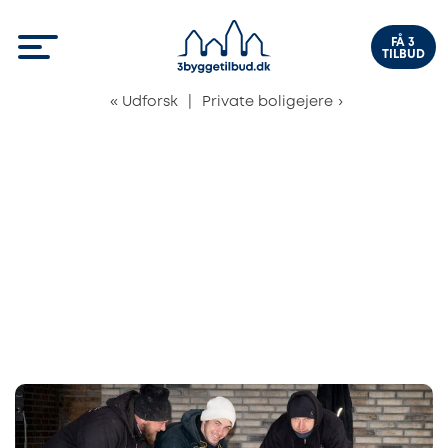
FÅ 3
TILBUD
«
Udforsk
|
Private boligejere
›