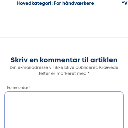
Hovedkategori: For håndværkere
“V
Skriv en kommentar til artiklen
Din e-mailadresse vil ikke blive publiceret.
Krævede
felter er markeret med
*
Kommentar
*