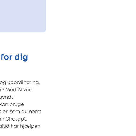
for dig
og koordinering,
er? Med AI ved
 sendt
u kan bruge
tøjer, som du nemt
om Chatgpt,
altid har hjælpen