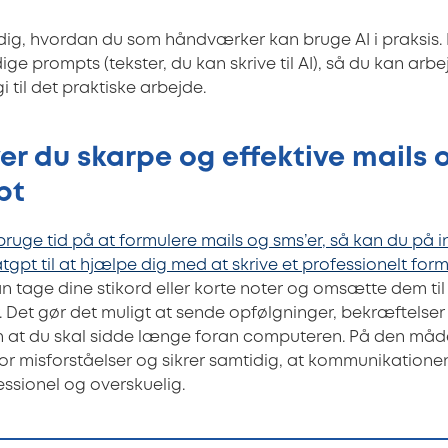
dig, hvordan du som håndværker kan bruge AI i praksis. 
e prompts (tekster, du kan skrive til AI), så du kan arb
i til det praktiske arbejde.
er du skarpe og effektive mails 
pt
t bruge tid på at formulere mails og sms’er, så kan du på i
pt til at hjælpe dig med at skrive et professionelt formu
n tage dine stikord eller korte noter og omsætte dem til 
r. Det gør det muligt at sende opfølgninger, bekræftelse
n at du skal sidde længe foran computeren. På den måde
for misforståelser og sikrer samtidig, at kommunikation
essionel og overskuelig.