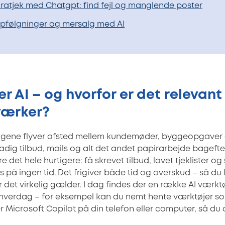
ratjek med Chatgpt: find fejl og manglende poster
pfølgninger og mersalg med AI
r AI – og hvorfor er det relevant 
ærker?
agene flyver afsted mellem kundemøder, byggeopgaver 
tadig tilbud, mails og alt det andet papirarbejde bageft
 det hele hurtigere: få skrevet tilbud, lavet tjeklister og
s på ingen tid. Det frigiver både tid og overskud – så d
r det virkelig gælder. I dag findes der en række AI værk
n hverdag – for eksempel kan du nemt hente værktøjer s
r Microsoft Copilot på din telefon eller computer, så du 