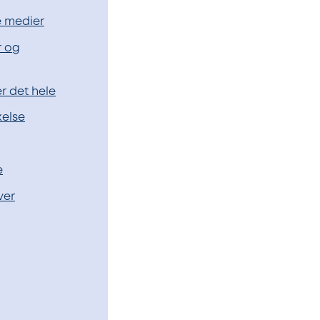
e medier
r og
er det hele
kelse
e
ver