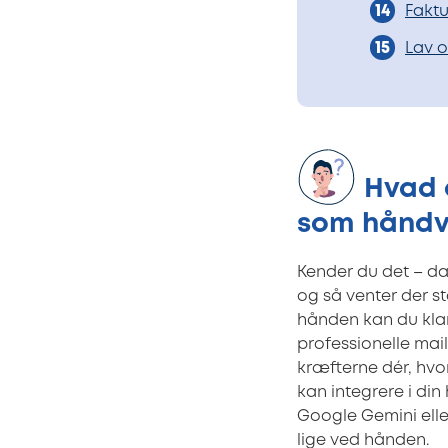
Faktu
Lav o
Hvad e
som håndv
Kender du det – d
og så venter der s
hånden kan du klare
professionelle mail
kræfterne dér, hvo
kan integrere i di
Google Gemini elle
lige ved hånden.