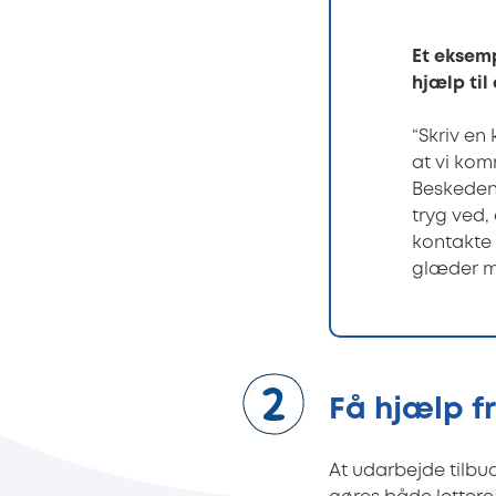
Et eksemp
hjælp til
“Skriv en
at vi kom
Beskeden
tryg ved,
kontakte 
glæder mi
Få hjælp fr
At udarbejde tilb