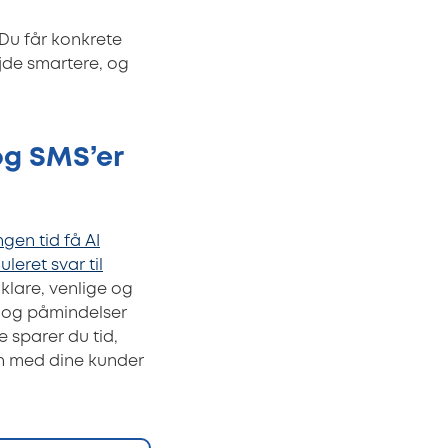
Du får konkrete
ejde smartere, og
og SMS’er
ngen tid få AI
leret svar til
klare, venlige og
r og påmindelser
 sparer du tid,
en med dine kunder