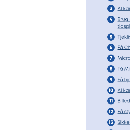
AI ka
Brug 
tidsp
Tjekl
Få Ch
Micro
Få Mi
Få hj
AI ka
Bille
Få st
Sikke