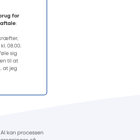
brug for
 aftale
:
kræfter,
l. 08.00.
øle sig
n til at
 at jeg
 AI kan processen