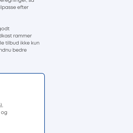
beregninger, så
lpasse efter
 godt
udkast rammer
e tilbud ikke kun
endnu bedre
),
s og