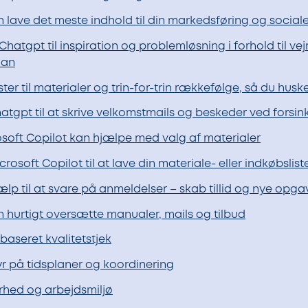
n lave det meste indhold til din markedsføring og social
Chatgpt til inspiration og problemløsning i forhold til vej
lan
ister til materialer og trin-for-trin rækkefølge, så du husk
atgpt til at skrive velkomstmails og beskeder ved forsin
soft Copilot kan hjælpe med valg af materialer
crosoft Copilot til at lave din materiale- eller indkøbslist
ælp til at svare på anmeldelser – skab tillid og nye opga
n hurtigt oversætte manualer, mails og tilbud
dbaseret kvalitetstjek
yr på tidsplaner og koordinering
rhed og arbejdsmiljø