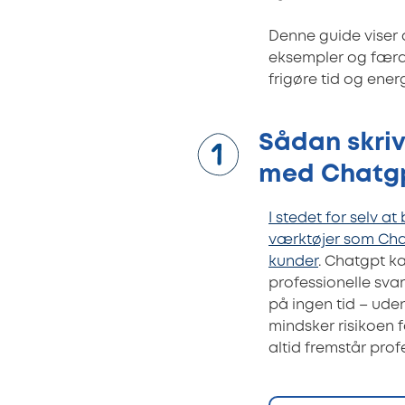
Denne guide viser 
eksempler og færdig
frigøre tid og energ
Sådan skriv
med Chatg
I stedet for selv a
værktøjer som Chatg
kunder
. Chatgpt ka
professionelle sva
på ingen tid – ude
mindsker risikoen 
altid fremstår prof