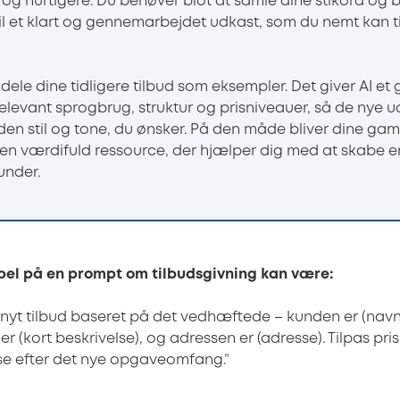
 og hurtigere. Du behøver blot at samle dine stikord og 
l et klart og gennemarbejdet udkast, som du nemt kan ti
ele dine tidligere tilbud som eksempler. Det giver AI et
levant sprogbrug, struktur og prisniveauer, så de nye 
en stil og tone, du ønsker. På den måde bliver dine gaml
 en værdifuld ressource, der hjælper dig med at skabe 
under.
pel på en prompt om tilbudsgivning kan være:
 nyt tilbud baseret på det vedhæftede – kunden er (navn
r (kort beskrivelse), og adressen er (adresse). Tilpas pri
se efter det nye opgaveomfang.”