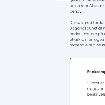
gøres både lettere
omsætter AI dem ti
behov.
Du kan med fordel d
udgangspunkt af re
endnu tættere på d
et arkiv, men også
materiale til dine k
Et eksem
”Opret et
opgaven e
beskrivel