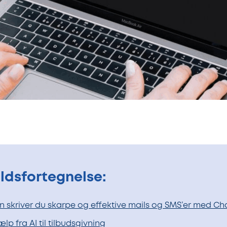
ldsfortegnelse:
 skriver du skarpe og effektive mails og SMS’er med Ch
ælp fra AI til tilbudsgivning