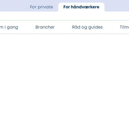
For private
For håndværkere
m i gang
Brancher
Råd og guides
Tilm