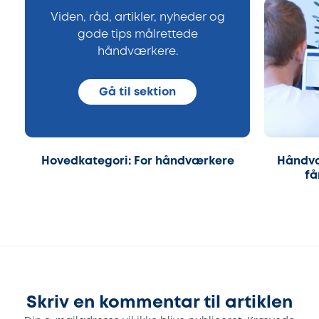
Viden, råd, artikler, nyheder og
gode tips målrettede
håndværkere.
Gå til sektion
Hovedkategori: For håndværkere
Håndvæ
få
Skriv en kommentar til artiklen