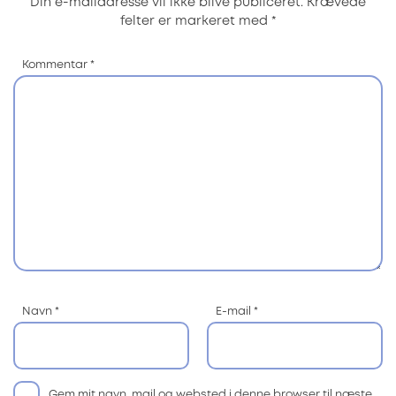
Din e-mailadresse vil ikke blive publiceret.
Krævede
felter er markeret med
*
Kommentar
*
Navn
*
E-mail
*
Gem mit navn, mail og websted i denne browser til næste