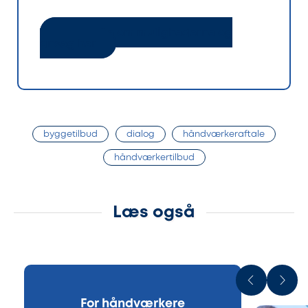
Læs mere om mulighederne og
ansøg her
byggetilbud
dialog
håndværkeraftale
håndværkertilbud
Læs også
For håndværkere