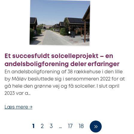
Et succesfuldt solcelleprojekt – en
andelsboligforening deler erfaringer
En andelsboligforening af 38 rækkehuse i den lille
by Måløv besluttede sig i sensommeren 2022 for at
gå hele den grønne vej og få solceller. I slut april
2023 var a…
Læs mere →
1
2
3
…
17
18
»