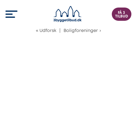
FÅ 3
TILBUD
«
Udforsk
|
Boligforeninger
›