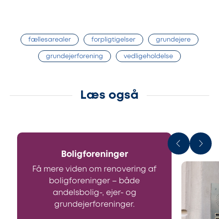
fællesarealer
forpligtigelser
grundejere
grundejerforening
vedligeholdelse
Læs også
Boligforeninger
Få mere viden om renovering af
boligforeninger – både
andelsbolig-, ejer- og
grundejerforeninger.