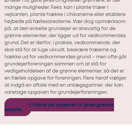
Ønsker I at gøre jeres omgivelser grønnere, er der
mange muligheder. F.eks. kan I plante træer i
vejkanten, plante hække i chikanerne eller etablere
højbede på fællesarealerne. Vær dog opmærksom
på, at den enkelte grundejer er ansvarlig for de
grønne elementer, der ligger ud for vedkommendes
grund. Det er derfor, i praksis, vedkommende, der
skal stå for at luge ukrudt, beskære træerne og
hække ud for vedkommendes grund – men ofte går
grundejerforeningen sammen om at stå for
vedligeholdelsen af de grønne elementer, så det er
en fælles opgave for foreningen. Flere heraf vælger
at indgå en aftale med en anlægsgartner, der kan
varetage opgaven for grundejerforeningen.
Indhent tilbud på opgaver til jeres grønne
arealer