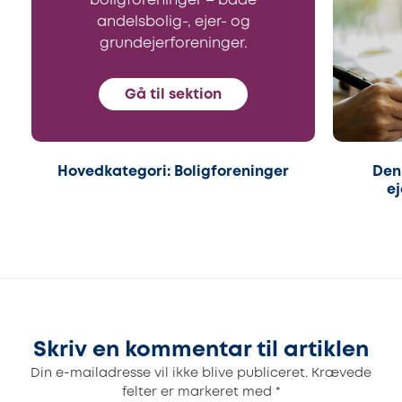
boligforeninger – både
andelsbolig-, ejer- og
grundejerforeninger.
Gå til sektion
Hovedkategori: Boligforeninger
Den
ej
Skriv en kommentar til artiklen
Din e-mailadresse vil ikke blive publiceret.
Krævede
felter er markeret med
*