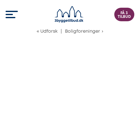
FÅ 3
TILBUD
«
Udforsk
|
Boligforeninger
›