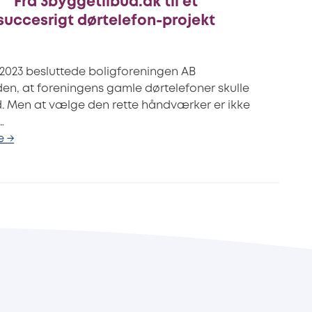
Fra 3byggetilbud.dk til et
succesrigt dørtelefon-projekt
 2023 besluttede boligforeningen AB
den, at foreningens gamle dørtelefoner skulle
ud. Men at vælge den rette håndværker er ikke
…
e →