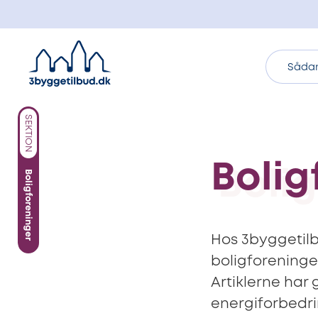
Sådan
SEKTION
Bolig
Boligforeninger
Hos 3byggetilb
boligforeninge
Artiklerne har 
energiforbedri