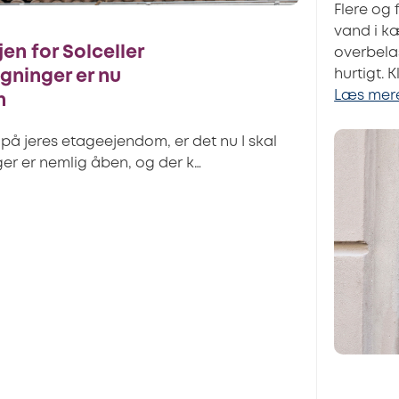
Flere og
vand i k
ljen for Solceller
overbelas
hurtigt. 
gninger er nu
Læs mer
n
på jeres etageejendom, er det nu I skal
nger er nemlig åben, og der k…