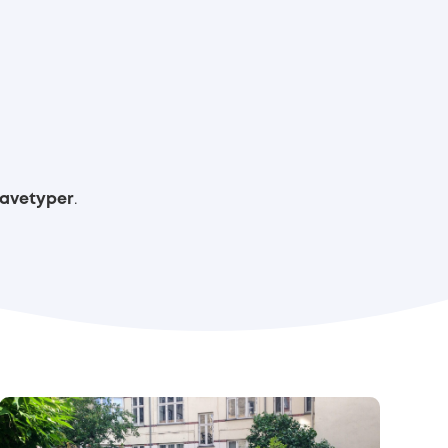
gavetyper
.