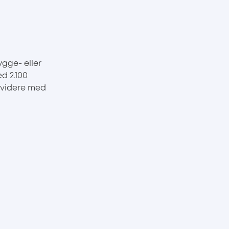
ygge- eller
d 2.100
t videre med