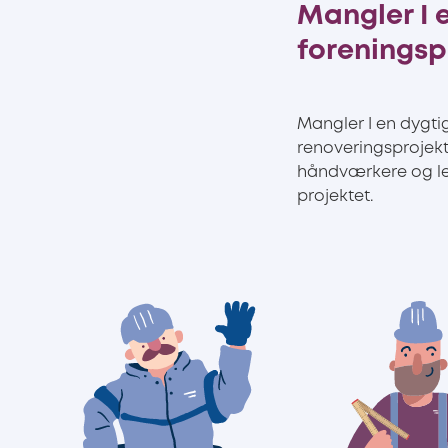
Mangler I 
foreningsp
Mangler I en dygti
renoveringsprojekt
håndværkere og lev
projektet.