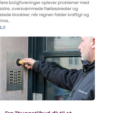
 flere boligforeninger oplever problemer med
ældre, oversvømmede fællesarealer og
tede kloakker, når regnen falder kraftigt og
Klima…
e →