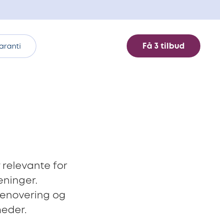
Få 3 tilbud
aranti
 relevante for
eninger.
 renovering og
heder.