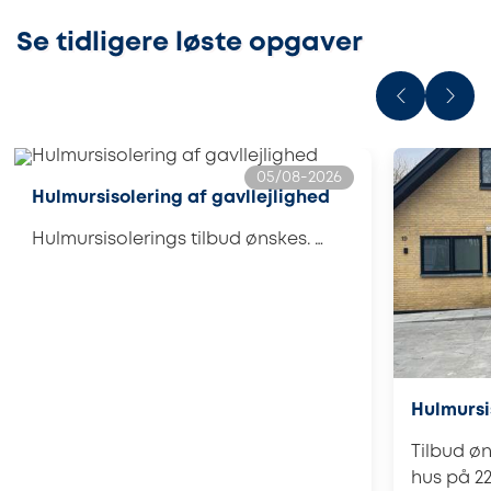
Se tidligere løste opgaver
05/08-2026
Hulmursisolering af gavllejlighed
Hulmursisolerings tilbud ønskes. …
Hulmursis
Tilbud øn
hus på 22