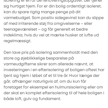
Isolering er en af de renoveringsopgaver, der tjener
sig hurtigst hjem. For er din bolig ordentligt isoleret,
kan du spare rigtig mange penge på dit
varmebudget. Som positiv sidegevinst kan du slippe
af med irriterende støj fra omgivelserne – eller
teenageværelset – og får generelt et bedre
indeklima, hvis du vel at mærke husker at lufte ud
regelmæssigt.
Den lave pris på isolering sammenholdt med den
store og øjeblikkelige besparelse på
varmeudgifterne sikrer som allerede nævnt, at
investeringen i en efterisolering af boligen oftest har
tjent sig hjem i løbet af et til tre år. Hvor længe der
går, afhænger naturligvis af, om du kun får
foretaget for eksempel en hulmursisolering eller om
der skal en komplet efterisolering til af hele boligen i
både loft, gulv og fundament.