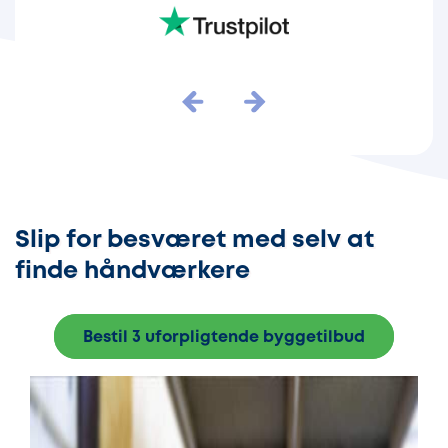
Slip for besværet med selv at
finde håndværkere
Bestil 3 uforpligtende byggetilbud
E
i