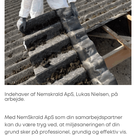
Indehaver af Nemskrald ApS, Lukas Nielsen, på
arbejde.
Med NemSkrald ApS som din samarbejdspartner
kan du være tryg ved, at miljøsaneringen af din
grund sker på professionel, grundig og effektiv vis.