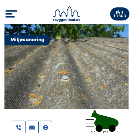
FÅ 3
TILBUD
Miljøsanering