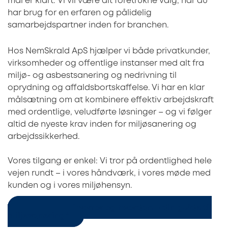
mål er klart: Vi vil være dit foretrukne valg, når du
har brug for en erfaren og pålidelig
samarbejdspartner inden for branchen.
Hos NemSkrald ApS hjælper vi både privatkunder,
virksomheder og offentlige instanser med alt fra
miljø- og asbestsanering og nedrivning til
oprydning og affaldsbortskaffelse. Vi har en klar
målsætning om at kombinere effektiv arbejdskraft
med ordentlige, veludførte løsninger – og vi følger
altid de nyeste krav inden for miljøsanering og
arbejdssikkerhed.
Vores tilgang er enkel: Vi tror på ordentlighed hele
vejen rundt – i vores håndværk, i vores møde med
kunden og i vores miljøhensyn.
Læs: “Hvad, hvorfor og hvordan – din guide til
miljøsanering”