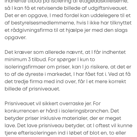
indhente tilbud på isolering af etageadskillelserne,
så I kan få et retvisende billede af udgiftsniveauet.
Det er en opgave, I med fordel kan uddelegere til et
af bestyrelsesmedlemmerne, hvis I ikke har tilknyttet
et rådgivningsfirma til at hjælpe jer med den slags
opgaver.
Det kræver som allerede nævnt, at I får indhentet
minimum 3 tilbud. For spørger I kun to
isoleringsfirmaer om priser, kan I jo risikere, at det er
to af de dyreste i markedet, I har fået fat i. Ved at få
det tredje firma med ind over, får I et mere korrekt
billede af prisniveauet.
Prisniveauet vil sikkert overraske jer. For
konkurrencen er hård i isoleringsbranchen. Det
betyder priser inklusive materialer, der er meget
lave. Det lave prisniveau betyder, at I oftest vil kunne
tjene efterisoleringen ind i løbet af blot en, to eller