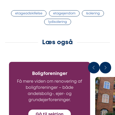
etageadskillelse
etagejendom
Isolering
lydisolering
Læs også
Boligforeninger
Få mere viden om renovering af
boligforeninger – både
andelsbolig-, ejer- og
grundejerforeninger.
Gå til sektion