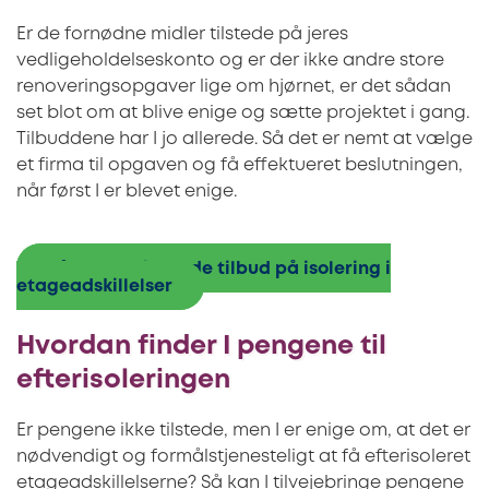
Er de fornødne midler tilstede på jeres
vedligeholdelseskonto og er der ikke andre store
renoveringsopgaver lige om hjørnet, er det sådan
set blot om at blive enige og sætte projektet i gang.
Tilbuddene har I jo allerede. Så det er nemt at vælge
et firma til opgaven og få effektueret beslutningen,
når først I er blevet enige.
Få 3 uforpligtende tilbud på isolering i
etageadskillelser
Hvordan finder I pengene til
efterisoleringen
Er pengene ikke tilstede, men I er enige om, at det er
nødvendigt og formålstjenesteligt at få efterisoleret
etageadskillelserne? Så kan I tilvejebringe pengene