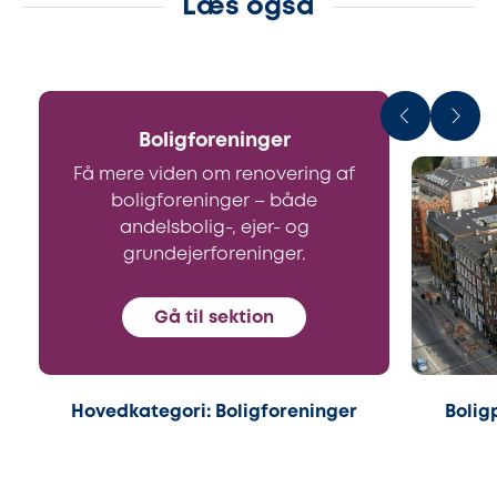
Læs også
Boligforeninger
Få mere viden om renovering af
boligforeninger – både
andelsbolig-, ejer- og
grundejerforeninger.
Gå til sektion
Hovedkategori: Boligforeninger
Bolig