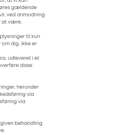
r, at vi kan
, gøres gældende
u vil, ved anmodning
r at være.
plysninger til kun
 om dig, ikke er
os, udleveret i et
overføre disse
sninger, herunder
rkedsføring via
sføring via
en given behandling
e.