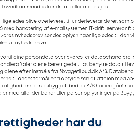
til uvedkommendes kendskab eller misbruges.
 ligeledes blive overleveret til underleverandører, som bi
 med håndtering af e-mailsystemer, IT-drift, serverdrift
g vores nyhedsbrev sendes oplysninger ligeledes til den 
else af nyhedsbreve.
vortil dine persondata overleveres, er databehandlere, o
dleraftaler alene berettigede til at benytte data til le
 alene efter instruks fra
3byggetilbud.dk A/S. Databeha
rne til andet formål end opfyldelsen af aftalen med
3b
rtrolighed om disse.
3byggetilbud.dk A/S har indgået skrif
ler med alle, der behandler personoplysninger på
3bygg
 rettigheder har du