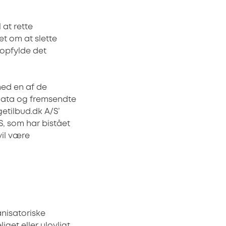
 at rette
t om at slette
 opfylde det
med en af de
ndata og fremsendte
etilbud.dk A/S’
, som har bistået
vil være
nisatoriske
get eller ulovligt