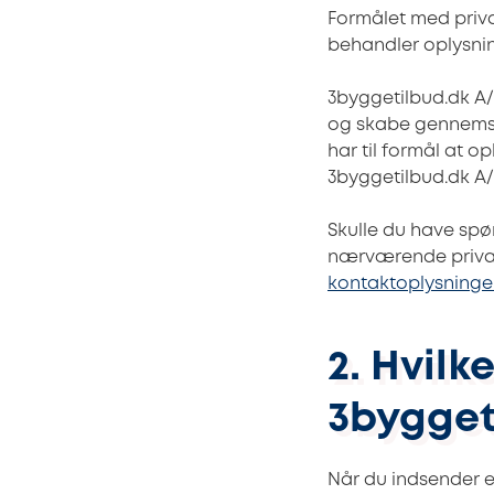
Formålet med priva
behandler oplysni
3byggetilbud.dk A
og skabe gennemsigt
har til formål at 
3byggetilbud.dk A/
Skulle du have spø
nærværende privatl
kontaktoplysninge
2. Hvil
3bygget
Når du indsender 