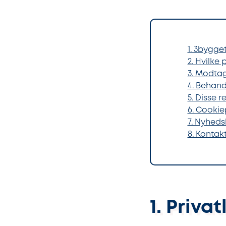
1. 3bygget
2. Hvilke
3. Modta
4. Behand
5. Disse 
6. Cookie
7. Nyhed
8. Kontak
1. Privat