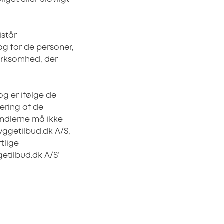
står
 og for de personer,
virksomhed, der
g er ifølge de
vering af de
ndlerne må ikke
yggetilbud.dk A/S,
tlige
etilbud.dk A/S’