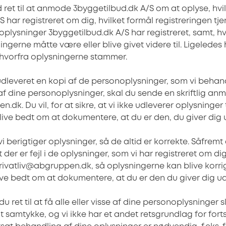
id ret til at anmode
3byggetilbud.dk A/S om at oplyse, hvi
 har registreret om dig, hvilket formål registreringen tje
noplysninger
3byggetilbud.dk A/S har registreret, samt, hvi
gerne måtte være eller blive givet videre til. Ligeledes 
de, hvorfra oplysningerne stammer.
å udleveret en kopi af de personoplysninger, som vi behan
f dine personoplysninger, skal du sende en skriftlig anm
dk. Du vil, for at sikre, at vi ikke udleverer oplysninger t
e bedt om at dokumentere, at du er den, du giver dig u
vi berigtiger oplysninger, så de altid er korrekte. Såfremt
er er fejl i de oplysninger, som vi har registreret om dig
 privatliv@abgruppen.dk, så oplysningerne kan blive korrige
ive bedt om at dokumentere, at du er den du giver dig ud
du ret til at få alle eller visse af dine personoplysninger sl
t samtykke, og vi ikke har et andet retsgrundlag for fort