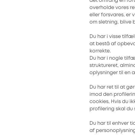
det omfang en forts
overholde vores ret
eller forsvares, er
om sletning, blive
Du har i visse tilf
at bestå af opbeva
korrekte.
Du har i nogle tilfæ
struktureret, almin
oplysninger til en
Du har ret til at 
imod den profilerin
cookies, Hvis du ik
profilering skal du
Du har til enhver t
af personoplysning