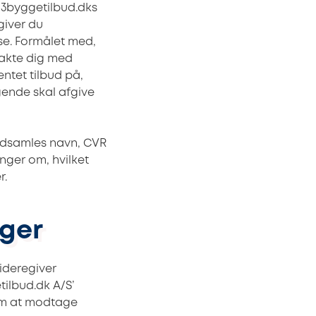
 3byggetilbud.dks
giver du
e. Formålet med,
takte dig med
tet tilbud på,
gende skal afgive
indsamles navn, CVR
nger om, hvilket
r.
nger
ideregiver
ilbud.dk A/S’
om at modtage