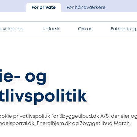
For private
For håndværkere
 virker det
Udforsk
Om os
Entrepriseg
ie- og
tlivspolitik
kie privatlivspolitik for 3byggetilbud.dk A/S, der ejer og
ndelsportal.dk, Energihjem.dk og 3byggetilbud Match.