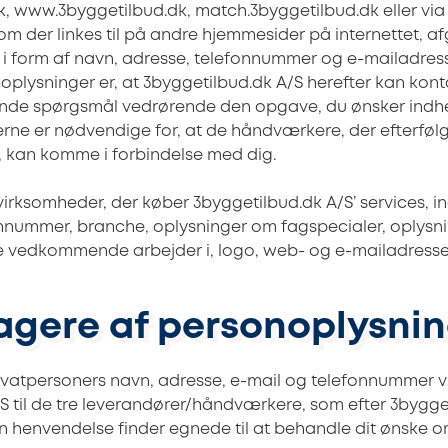
 www.3byggetilbud.dk, match.3byggetilbud.dk eller via
 der linkes til på andre hjemmesider på internettet, af
i form af navn, adresse, telefonnummer og e-mailadress
 oplysninger er, at
3byggetilbud.dk A/S herefter kan kon
nde spørgsmål vedrørende den opgave, du ønsker indhen
rne er nødvendige for, at de håndværkere, der efterføl
, kan komme i forbindelse med dig.
virksomheder, der køber
3byggetilbud.dk A/S’ services, 
fonnummer, branche, oplysninger om fagspecialer, oplysni
e vedkommende arbejder i, logo, web- og e-mailadresse
agere af personoplysni
vatpersoners navn, adresse, e-mail og telefonnummer v
S til de tre leverandører/håndværkere, som efter
3bygget
 henvendelse finder egnede til at behandle dit ønske 