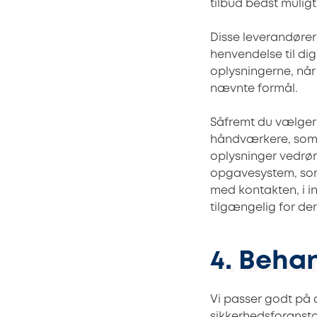
tilbud bedst muligt
Disse leverandører 
henvendelse til di
oplysningerne, når
nævnte formål.
Såfremt du vælger
håndværkere, so
oplysninger vedrø
opgavesystem, som
med kontakten, i in
tilgængelig for d
4. Beha
Vi passer godt på
sikkerhedsforanstal