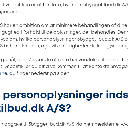
tlivspolitiken er at forklare, hvordan 3byggetilbud.dk A
nger om dig.
/S har en ambition om at minimere behandlingen af dine
ighed i forhold til de oplysninger, der behandles. Denne
oplyse om, hvilke personoplysninger
3byggetilbud.dk A/S 
S behandler dem, og hvilke rettigheder du kan gøre brug
rgsmål, eller ønsker du at rette henvendelse til den dat
ivspolitik, er du altid velkommen til at kontakte
3bygget
rne
, du finder nederst på siden.
ke personoplysninger ind
ilbud.dk A/S?
en opgave til
3byggetilbud.dk A/S via hjemmesiderne; ww