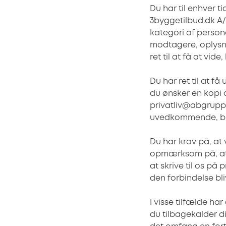
Du har til enhver t
3byggetilbud.dk A/S
kategori af perso
modtagere, oplysnin
ret til at få at vi
Du har ret til at f
du ønsker en kopi a
privatliv@abgruppen.
uvedkommende, bliv
Du har krav på, at 
opmærksom på, at d
at skrive til os på
den forbindelse bl
I visse tilfælde har 
du tilbagekalder di