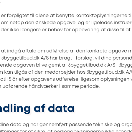
.
er forpligtet til alene at benytte kontaktoplysningerne til
g om netop den ønskede opgave, og er ligeledes instruere
 der ikke længere er behov for opbevaring af disse til at
 at indgå aftale om udførelse af den konkrete opgave 
m
3byggetilbud.dk A/S har bragt i forslag, vil dine perso
rende opgaven blive gemt af
3byggetilbud.dk A/S i
3bygg
 kan tilgås af den medarbejder hos
3byggetilbud.dk A/S
dtil 5 år efter opgavens udførelse, ligesom oplysningen 
en udførende håndværker i samme periode.
ndling af data
 dine data og har gennemført passende tekniske og orga
tninger for at sikre, at personoplysningerne ikke hændeli