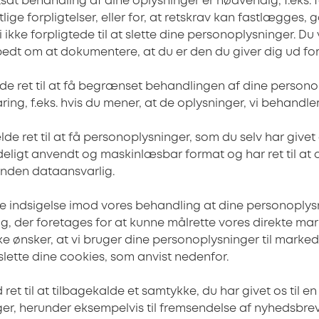
at behandling af dine oplysninger er nødvendig, f.eks. fo
lige forpligtelser, eller for, at retskrav kan fastlægges
 vi ikke forpligtede til at slette dine personoplysninger. D
 bedt om at dokumentere, at du er den du giver dig ud fo
ælde ret til at få begrænset behandlingen af dine persono
ring, f.eks. hvis du mener, at de oplysninger, vi behandler
lde ret til at få personoplysninger, som du selv har givet 
deligt anvendt og maskinlæsbar format og har ret til at 
 anden dataansvarlig.
gøre indsigelse imod vores behandling at dine personoply
g, der foretages for at kunne målrette vores direkte ma
ke ønsker, at vi bruger dine personoplysninger til marked
 slette dine cookies, som anvist nedenfor.
id ret til at tilbagekalde et samtykke, du har givet os til 
er, herunder eksempelvis til fremsendelse af nyhedsbrev