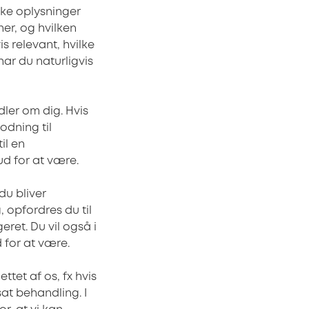
lke oplysninger
ner, og hvilken
s relevant, hvilke
har du naturligvis
dler om dig. Hvis
odning til
il en
d for at være.
 du bliver
, opfordres du til
ret. Du vil også i
 for at være.
ettet af os, fx hvis
sat behandling. I