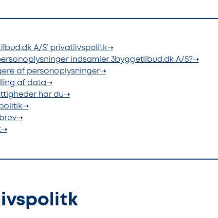
ilbud.dk A/S’ privatlivspolitk➝
 personoplysninger indsamler 3byggetilbud.dk A/S?➝
gere af personoplysninger➝
ling af data➝
rettigheder har du➝
politik➝
sbrev➝
t➝
livspolitk