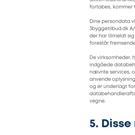
fortabes, kommer 
Dine persondata vil
3byggetilbud.dk A/S
der har tilmeldt si
forestår fremsend
De virksomheder, h
indgåede databehan
nævnte services, og
anvende oplysninge
og er underlagt fo
databehandlerafta
vegne.
5. Disse