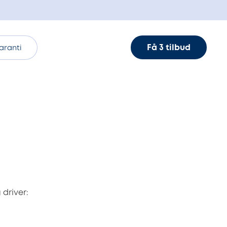
Få 3 tilbud
aranti
 driver: