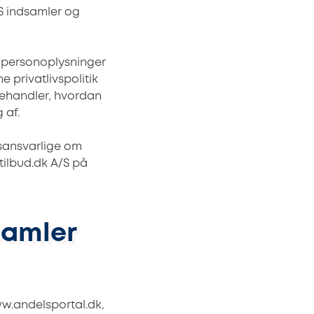
/S indsamler og
 personoplysninger
 privatlivspolitik
behandler, hvordan
 af.
asansvarlige om
ilbud.dk A/S på
samler
w.andelsportal.dk,