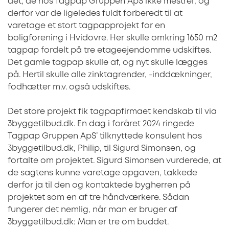
det, de hos Tagpap Gruppen ApS ikke mestrer, og
derfor var de ligeledes fuldt forberedt til at
varetage et stort tagpapprojekt for en
boligforening i Hvidovre. Her skulle omkring 1650 m2
tagpap fordelt på tre etageejendomme udskiftes.
Det gamle tagpap skulle af, og nyt skulle lægges
på. Hertil skulle alle zinktagrender, -inddækninger,
fodhætter m.v. også udskiftes.
Det store projekt fik tagpapfirmaet kendskab til via
3byggetilbud.dk. En dag i foråret 2024 ringede
Tagpap Gruppen ApS’ tilknyttede konsulent hos
3byggetilbud.dk, Philip, til Sigurd Simonsen, og
fortalte om projektet. Sigurd Simonsen vurderede, at
de sagtens kunne varetage opgaven, takkede
derfor ja til den og kontaktede bygherren på
projektet som en af tre håndværkere. Sådan
fungerer det nemlig, når man er bruger af
3byggetilbud.dk: Man er tre om buddet.