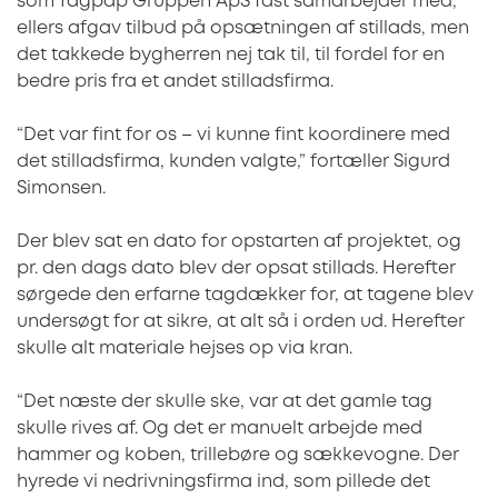
som Tagpap Gruppen ApS fast samarbejder med,
ellers afgav tilbud på opsætningen af stillads, men
det takkede bygherren nej tak til, til fordel for en
bedre pris fra et andet stilladsfirma.
“Det var fint for os – vi kunne fint koordinere med
det stilladsfirma, kunden valgte,” fortæller Sigurd
Simonsen.
Der blev sat en dato for opstarten af projektet, og
pr. den dags dato blev der opsat stillads. Herefter
sørgede den erfarne tagdækker for, at tagene blev
undersøgt for at sikre, at alt så i orden ud. Herefter
skulle alt materiale hejses op via kran.
“Det næste der skulle ske, var at det gamle tag
skulle rives af. Og det er manuelt arbejde med
hammer og koben, trillebøre og sækkevogne. Der
hyrede vi nedrivningsfirma ind, som pillede det