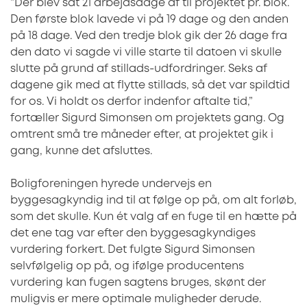
“Der blev sat 21 arbejdsdage af til projektet pr. blok.
Den første blok lavede vi på 19 dage og den anden
på 18 dage. Ved den tredje blok gik der 26 dage fra
den dato vi sagde vi ville starte til datoen vi skulle
slutte på grund af stillads-udfordringer. Seks af
dagene gik med at flytte stillads, så det var spildtid
for os. Vi holdt os derfor indenfor aftalte tid,”
fortæller Sigurd Simonsen om projektets gang. Og
omtrent små tre måneder efter, at projektet gik i
gang, kunne det afsluttes.
Boligforeningen hyrede undervejs en
byggesagkyndig ind til at følge op på, om alt forløb,
som det skulle. Kun ét valg af en fuge til en hætte på
det ene tag var efter den byggesagkyndiges
vurdering forkert. Det fulgte Sigurd Simonsen
selvfølgelig op på, og ifølge producentens
vurdering kan fugen sagtens bruges, skønt der
muligvis er mere optimale muligheder derude.