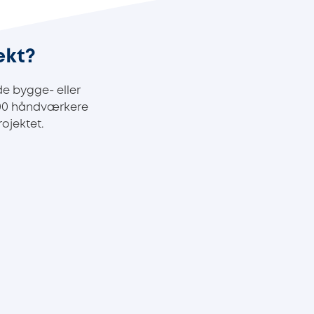
ekt?
e bygge- eller
100 håndværkere
ojektet.