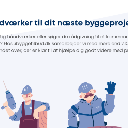
dværker til dit næste byggeproj
ig håndværker eller søger du rådgivning til et kommend
t? Hos 3byggetilbud.dk samarbejder vi med mere end 2.
det over, der er klar til at hjælpe dig godt videre med pr