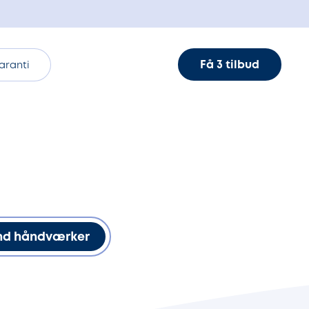
Få 3 tilbud
aranti
nd håndværker