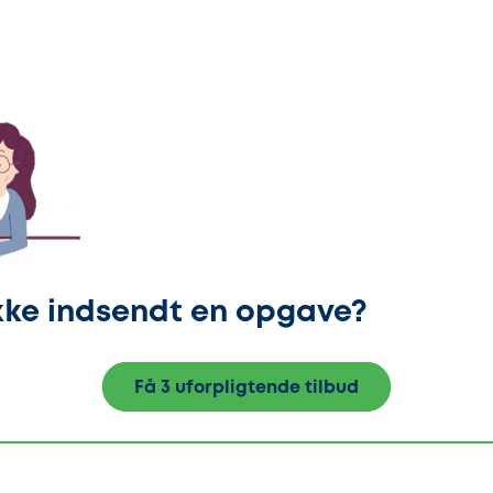
kke indsendt en opgave?
Få 3 uforpligtende tilbud