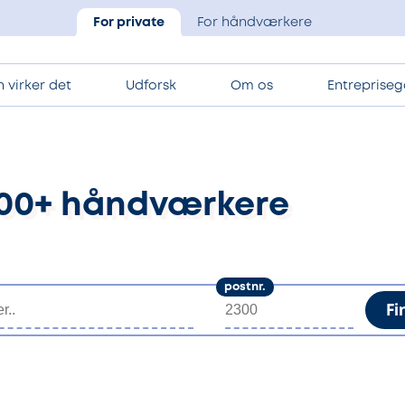
For private
For håndværkere
 virker det
Udforsk
Om os
Entrepriseg
.100+ håndværkere
postnr.
Fi