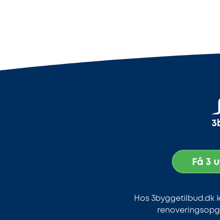
Få 3 
Hos 3byggetilbud.dk k
renoveringsopga