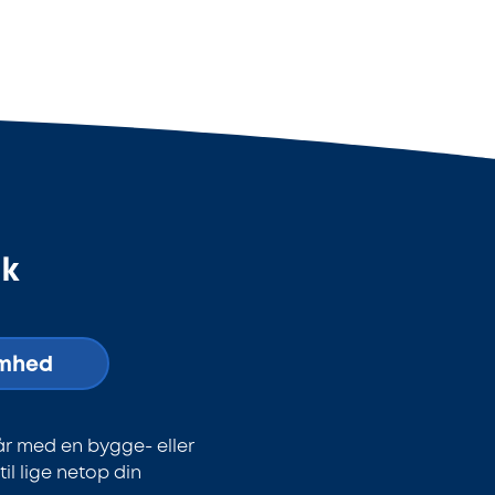
dk
omhed
år med en bygge- eller
l lige netop din