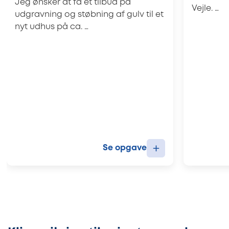
Jeg ønsker at få et tilbud på
Vejle. …
udgravning og støbning af gulv til et
nyt udhus på ca. …
+
Se opgave