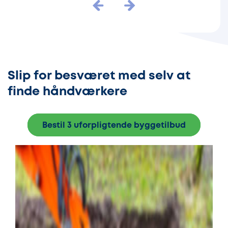
Slip for besværet med selv at
finde håndværkere
Bestil 3 uforpligtende byggetilbud
E
e
p
g
p