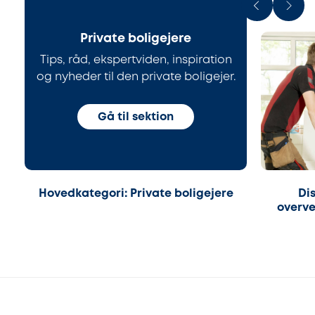
Private boligejere
Tips, råd, ekspertviden, inspiration
og nyheder til den private boligejer.
Gå til sektion
Hovedkategori: Private boligejere
Di
overve