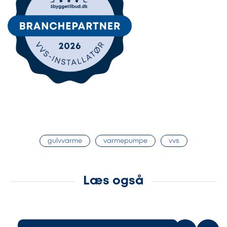
gulvvarme
varmepumpe
vvs
Læs også