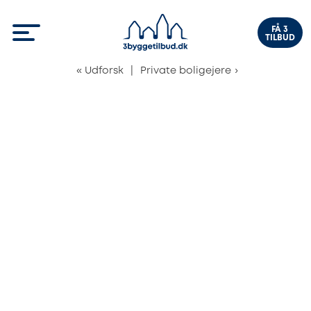
FÅ 3
TILBUD
«
Udforsk
|
Private boligejere
›