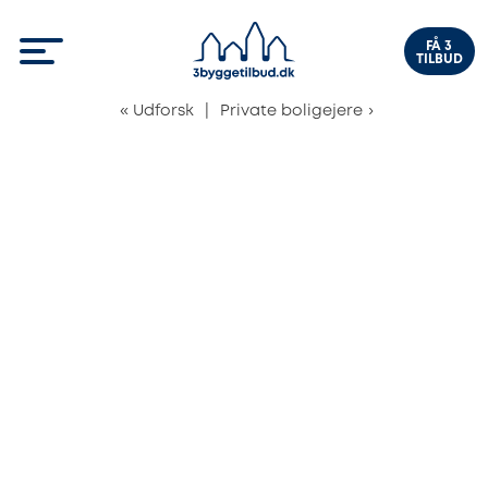
FÅ 3
TILBUD
«
Udforsk
|
Private boligejere
›