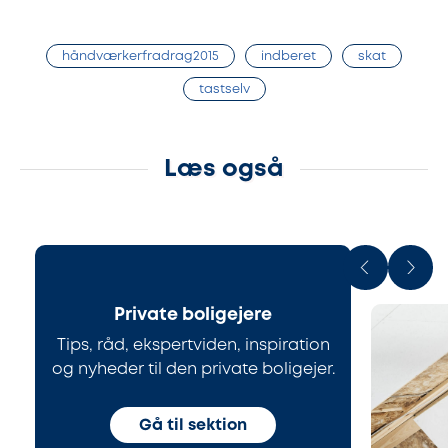
håndværkerfradrag2015
indberet
skat
tastselv
Læs også
Private boligejere
Tips, råd, ekspertviden, inspiration
og nyheder til den private boligejer.
Gå til sektion