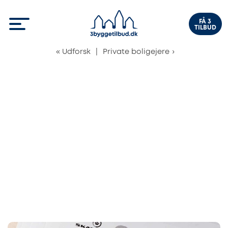
FÅ 3
TILBUD
«
Udforsk
|
Private boligejere
›