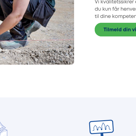
Vi kvalitetssikrer
du kun får henven
til dine kompete
Tilmeld din 