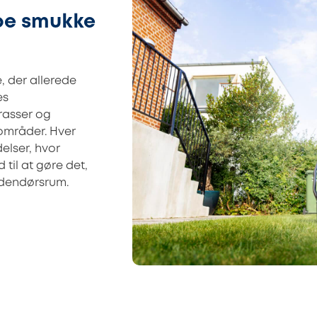
be smukke
, der allerede
es
rasser og
 områder. Hver
elser, hvor
 til at gøre det,
 udendørsrum.