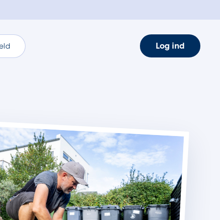
Log ind
eld