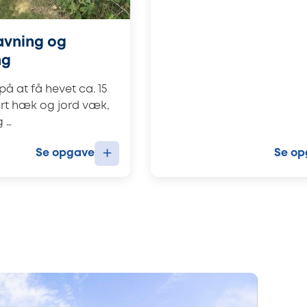
vning og
ng
på at få hevet ca. 15
rt hæk og jord væk,
g …
+
Se opgave
Se op