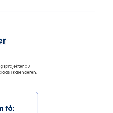
er
ægsprojekter du
 plads i kalenderen,
 få: