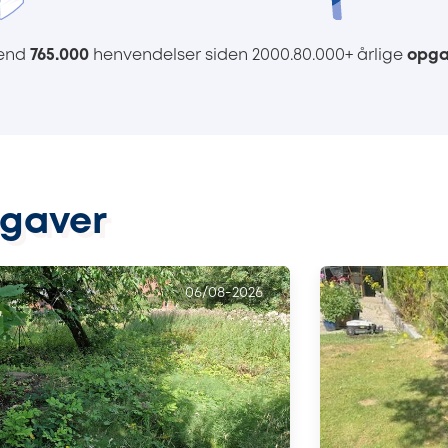
 end
765.000
henvendelser siden 2000.
80.000+ årlige
opga
pgaver
06/08-2026