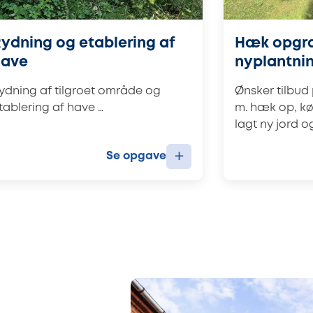
ydning og etablering af
Hæk opgra
have
nyplantni
ydning af tilgroet område og
Ønsker tilbud 
tablering af have …
m. hæk op, kø
lagt ny jord o
+
Se opgave