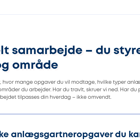
elt samarbejde – du styr
og område
, hvor mange opgaver du vil modtage, hvilke typer anl
 områder du arbejder. Har du travlt, skruer vi ned. Har du
rbejdet tilpasses din hverdag – ikke omvendt.
ke anlægsgartneropgaver du kan