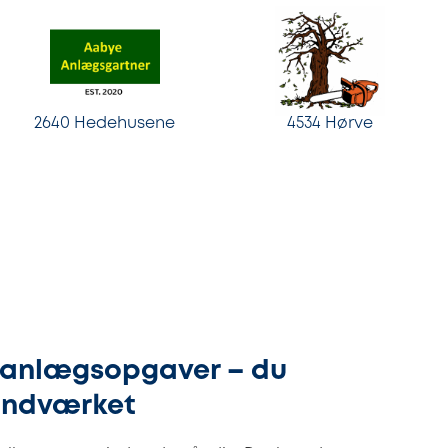
2640 Hedehusene
4534 Hørve
r anlægsopgaver – du
åndværket