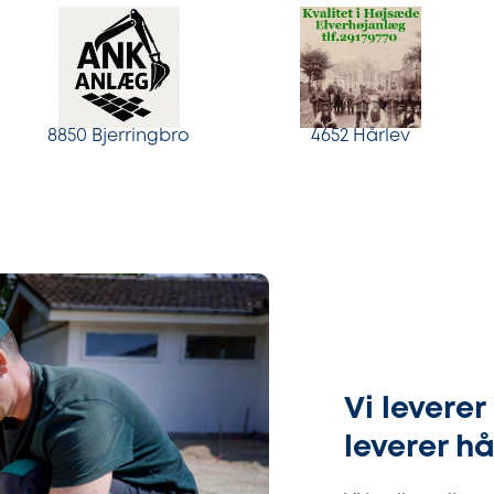
8850 Bjerringbro
4652 Hårlev
Vi levere
leverer h