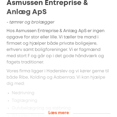
Asmussen Entreprise &
Anlæg ApS
- tømrer og brolægger
Hos Asmussen Entreprise & Anlæg ApS er ingen
opgave for stor eller lille. Vi tæller tre mand i
firmaet og hjælper både private boligejere,
erhverv samt boligforeninger. Vi er fagmænd
med stort F og går op i det gode håndværk og
fagets traditioner.
Vores firma ligger i Haderslev og vi kører gerne til
både Ribe, Kolding og Aabenraa. Vi kan hjælpe
dig med:
Nedrivning
Taglægning
Gulvbelægning og støbning
Læs mere
Alt inden for brolægning