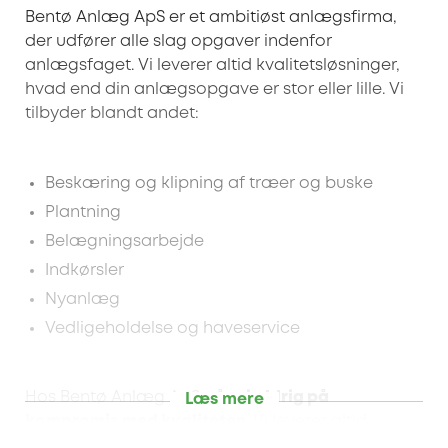
Bentø Anlæg ApS er et ambitiøst anlægsfirma,
der udfører alle slag opgaver indenfor
anlægsfaget. Vi leverer altid kvalitetsløsninger,
hvad end din anlægsopgave er stor eller lille. Vi
tilbyder blandt andet:
Beskæring og klipning af træer og buske
Plantning
Belægningsarbejde
Indkørsler
Nyanlæg
Vedligeholdelse og haveservice
Hos Bentø Anlæg ApS
går vi aldrig på
Læs mere
kompromis med kvaliteten
. Vi leverer altid
holdbare løsninger til haven, og siger nej til