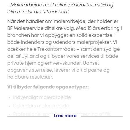
- Malerarbejde med fokus på kvalitet, miljø og
ikke mindst din tilfredshed!
Når det handler om malerarbejde, der holder, er
BF Malerservice dit sikre valg. Med 15 års erfaring i
branchen har vi opbygget en solid ekspertise i
både indendørs og udendørs malerprojekter. Vi
dækker hele Trekantområdet – samt den sydlige
del af Jylland og tilbyder vores services til både
private hjem og erhvervskunder. Uanset
opgavens størrelse, leverer vi altid pæne og
holdbare resultater.
Vi tilbyder følgende opgavetyper:
Indvendigt malerarbejde
Udendørs malerarbejde
Professionel spartling og opsætning af filt
Læs mere
Kvalitetshåndværk i centrum