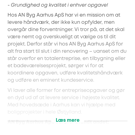
- Grundighed og kvalitet i enhver opgave!
Hos AN Byg Aarhus ApS har vi en mission om at
levere håndværk, der ikke kun opfylder, men
overgår dine forventninger. Vi tror på, at det skal
være nemt og overskueligt at vælge os til dit
projekt. Derfor står vi hos AN Byg Aarhus ApS for
alt fra start til slut i din renovering – uanset om du
står overfor en totalentreprise, en tilbygning eller
et badeværelsesprojekt, sørger vi for at
koordinere opgaven, udføre kvalitetshåndværk
og udføre en eminent kundeservice.
Vi laver alle former for entrepriseopgaver og gør
en dyd ud af at levere service i højeste kvalitet.
Med hovedsæde i Aarhus kan vi hjælpe med
boligprojekter i hele Østjylland.
Læs mere
AN Byg Aarhus ApS udfører blandt andet:
Totalentrepriser