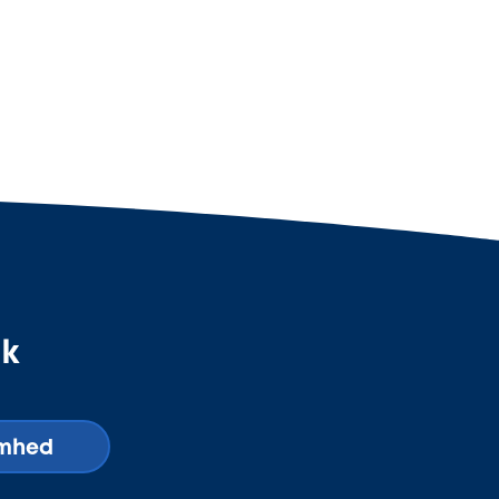
dk
omhed