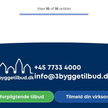
Viser
10
af
10
artikler
+45 7733 4000
info@3byggetilbud.
uforpligtende tilbud
Tilmeld din virks