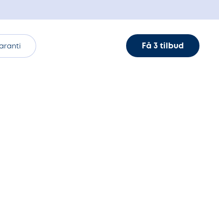
Få 3 tilbud
aranti