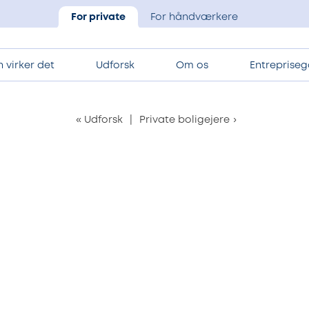
For private
For håndværkere
 virker det
Udforsk
Om os
Entrepriseg
«
Udforsk
|
Private boligejere
›