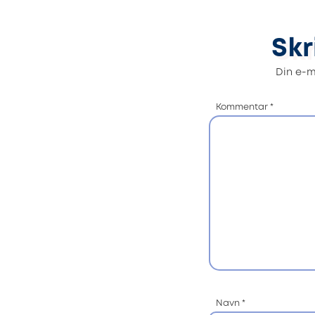
Skr
Din e-ma
Kommentar
*
Navn
*