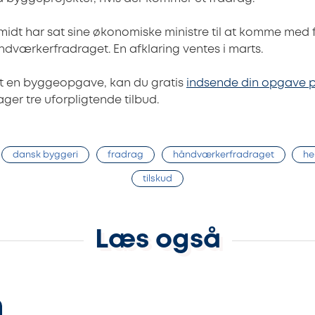
midt har sat sine økonomiske ministre til at komme med f
dværkerfradraget. En afklaring ventes i marts.
rt en byggeopgave, kan du gratis
indsende din opgave p
ger tre uforpligtende tilbud.
dansk byggeri
fradrag
håndværkerfradraget
he
tilskud
Læs også