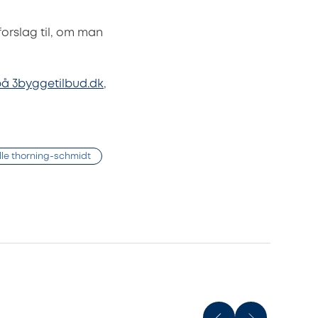
orslag til, om man
å 3byggetilbud.dk
,
lle thorning-schmidt