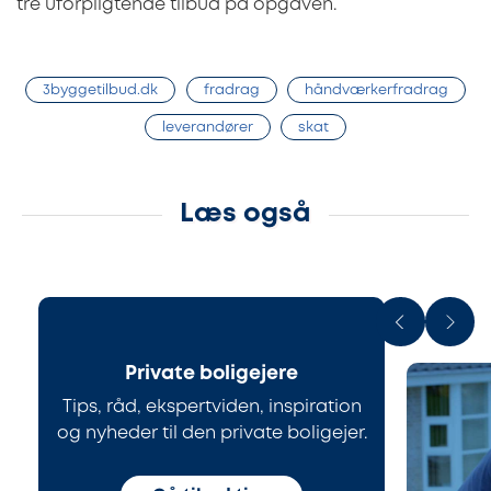
tre uforpligtende tilbud på opgaven.
3byggetilbud.dk
fradrag
håndværkerfradrag
leverandører
skat
Læs også
Private boligejere
Tips, råd, ekspertviden, inspiration
og nyheder til den private boligejer.