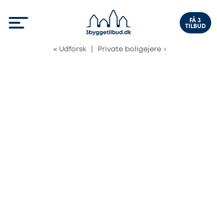
FÅ 3
TILBUD
«
Udforsk
|
Private boligejere
›