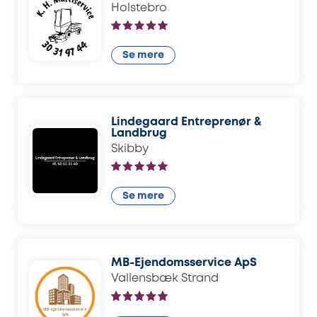
Holstebro
Se mere
Lindegaard Entreprenør &
Landbrug
Skibby
Se mere
MB-Ejendomsservice ApS
Vallensbæk Strand