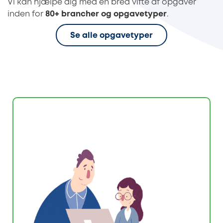
Vi kan hjælpe dig med en bred vifte af opgaver
inden for
80+ brancher og opgavetyper
.
Se alle opgavetyper