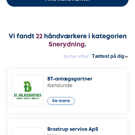
Vi fandt
22
håndværkere i kategorien
Snerydning
.
Sorter efter
BT-anlægsgartner
Karlslunde
Se mere
Brostrup service ApS