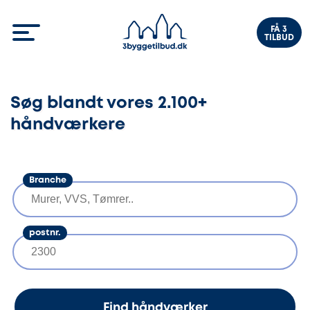
FÅ 3
TILBUD
Søg blandt vores 2.100+
håndværkere
Branche
postnr.
Find håndværker