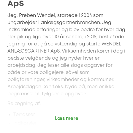
ApS
Jeg, Preben Wendel, startede i 2004 som
ungarbejder i anlægsgartnerbranchen. Jeg
indsamlede erfaringer og blev bedre for hver dag
der gik og lige over 10 år senere, i 2015, besluttede
jeg mig for at gå selvstændig og starte WENDEL
ANLÆGSGARTNER ApS. Virksomheden kører i dag i
bedste velgående og jeg nyder hver en
arbejdsdag. Jeg løser alle slags opgaver for
både private boligejere, såvel som
boligforeninger, virksomheder og kommuner.
Arbejdsdagen kan f.eks. byde på, men er ikke
begrænset til, følgende opgaver:
Belægning af:
Terrasser
Læs mere
Indkørsler
Gangstier