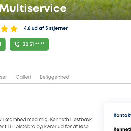
 Multiservice
4.6 ud af 5 stjerner
l
30 31 ** **
ser
Galleri
Beliggenhed
Kontakt
ndsvirksomhed med mig, Kenneth Hestbæk
til i Holstebro og kører ud for at løse
Kennet