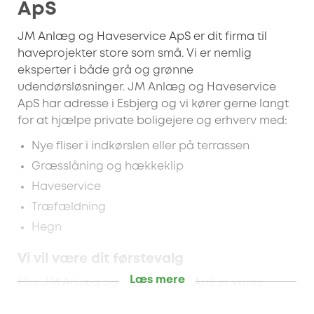
ApS
JM Anlæg og Haveservice ApS er dit firma til
haveprojekter store som små. Vi er nemlig
eksperter i både grå og grønne
udendørsløsninger. JM Anlæg og Haveservice
ApS har adresse i Esbjerg og vi kører gerne langt
for at hjælpe private boligejere og erhverv med:
Nye fliser i indkørslen eller på terrassen
Græsslåning og hækkeklip
Haveservice
Træfældning
Hegn
Vi vil være dit førstevalg
Læs mere
Hos JM Anlæg og Haveservice ApS er vores
fornemmeste opgave, at du som kunde er fuldt