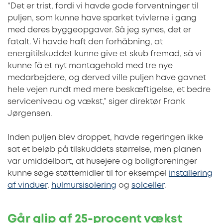
”Det er trist, fordi vi havde gode forventninger til
puljen, som kunne have sparket tvivlerne i gang
med deres byggeopgaver. Så jeg synes, det er
fatalt. Vi havde haft den forhåbning, at
energitilskuddet kunne give et skub fremad, så vi
kunne få et nyt montagehold med tre nye
medarbejdere, og derved ville puljen have gavnet
hele vejen rundt med mere beskæftigelse, et bedre
serviceniveau og vækst,” siger direktør Frank
Jørgensen.
Inden puljen blev droppet, havde regeringen ikke
sat et beløb på tilskuddets størrelse, men planen
var umiddelbart, at husejere og boligforeninger
kunne søge støttemidler til for eksempel
installering
af vinduer
,
hulmursisolering
og
solceller
.
Går glip af 25-procent vækst