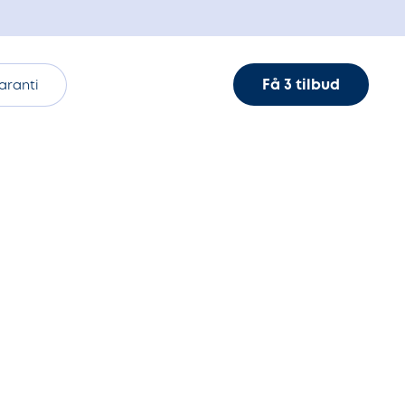
Få 3 tilbud
aranti