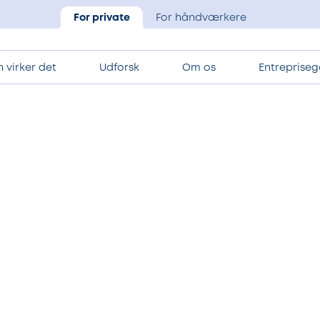
For private
For håndværkere
 virker det
Udforsk
Om os
Entrepriseg