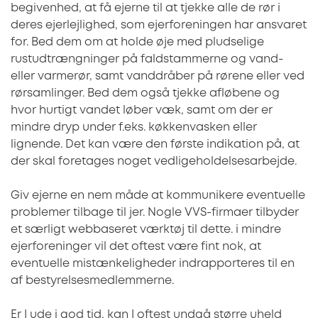
begivenhed, at få ejerne til at tjekke alle de rør i
deres ejerlejlighed, som ejerforeningen har ansvaret
for. Bed dem om at holde øje med pludselige
rustudtrængninger på faldstammerne og vand-
eller varmerør, samt vanddråber på rørene eller ved
rørsamlinger. Bed dem også tjekke afløbene og
hvor hurtigt vandet løber væk, samt om der er
mindre dryp under f.eks. køkkenvasken eller
lignende. Det kan være den første indikation på, at
der skal foretages noget vedligeholdelsesarbejde.
Giv ejerne en nem måde at kommunikere eventuelle
problemer tilbage til jer. Nogle VVS-firmaer tilbyder
et særligt webbaseret værktøj til dette. i mindre
ejerforeninger vil det oftest være fint nok, at
eventuelle mistænkeligheder indrapporteres til en
af bestyrelsesmedlemmerne.
Er I ude i god tid, kan I oftest undgå større uheld