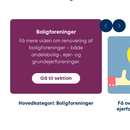
Boligforeninger
Få mere viden om renovering af
boligforeninger – både
andelsbolig-, ejer- og
grundejerforeninger.
Gå til sektion
Hovedkategori: Boligforeninger
Få ov
ejerf