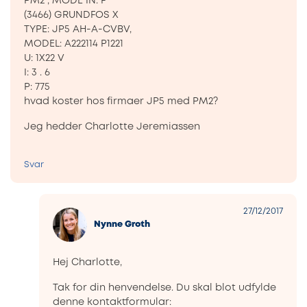
PM2 , MODE IN: F
(3466) GRUNDFOS X
TYPE: JP5 AH-A-CVBV,
MODEL: A222114 P1221
U: 1X22 V
I: 3 . 6
P: 775
hvad koster hos firmaer JP5 med PM2?
Jeg hedder Charlotte Jeremiassen
Svar
27/12/2017
Nynne Groth
Hej Charlotte,
Tak for din henvendelse. Du skal blot udfylde
denne kontaktformular: