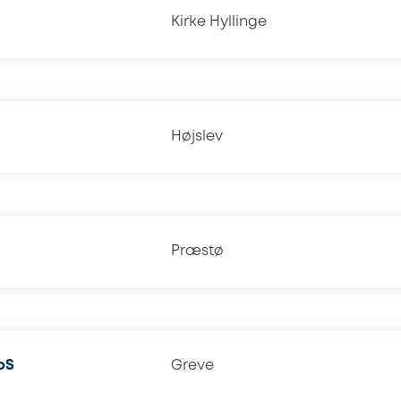
Kirke Hyllinge
Højslev
Præstø
pS
Greve