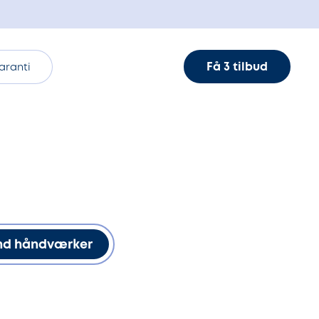
Få 3 tilbud
aranti
nd håndværker