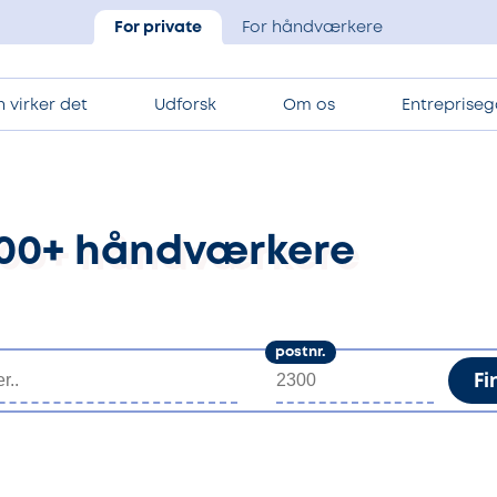
For private
For håndværkere
 virker det
Udforsk
Om os
Entrepriseg
.100+ håndværkere
postnr.
Fi