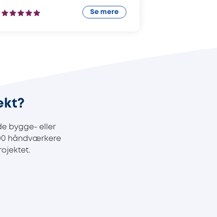
Se mere
ekt?
e bygge- eller
100 håndværkere
ojektet.