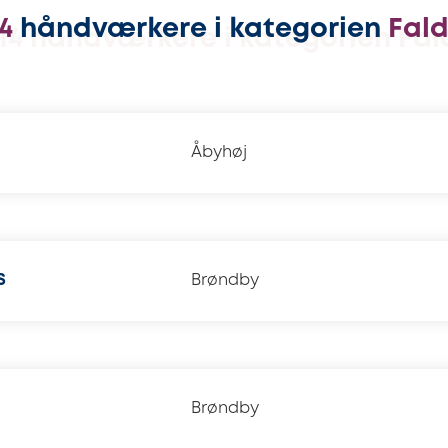
14
håndværkere i kategorien
Fal
Åbyhøj
S
Brøndby
Brøndby