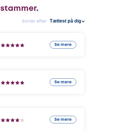
dstammer
.
Sorter efter
Se mere
Se mere
Se mere