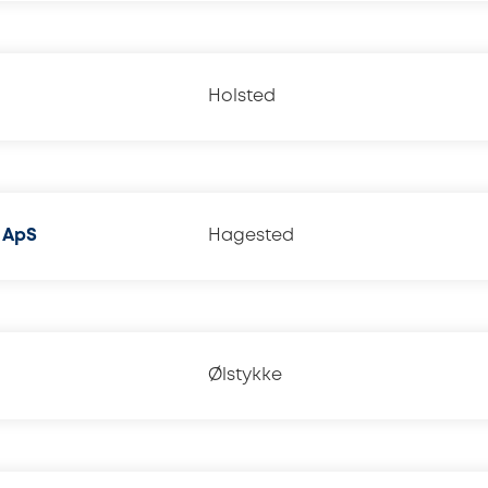
Holsted
k ApS
Hagested
Ølstykke