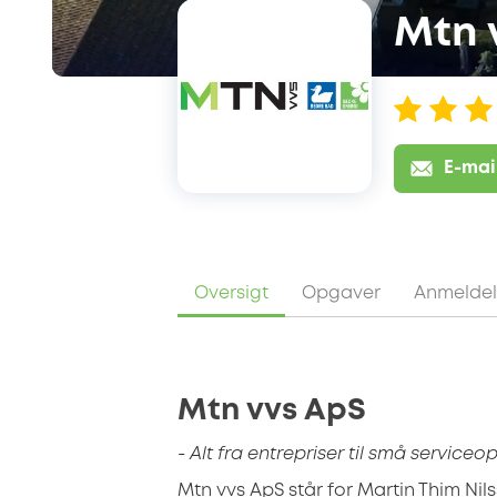
Mtn 
E-mai
Oversigt
Opgaver
Anmeldel
Mtn vvs ApS
- Alt fra entrepriser til små service
Mtn vvs ApS står for Martin Thim Nil