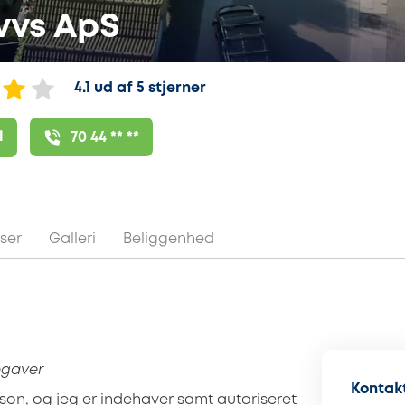
vvs ApS
4.1 ud af 5 stjerner
l
70 44 ** **
ser
Galleri
Beliggenhed
opgaver
Kontakt
sson, og jeg er indehaver samt autoriseret