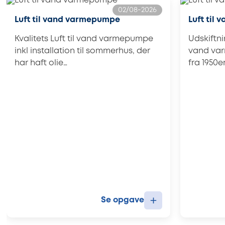
02/08-2026
Luft til vand varmepumpe
Luft til
Kvalitets Luft til vand varmepumpe
Udskiftnin
inkl installation til sommerhus, der
vand var
har haft olie…
fra 1950
+
Se opgave